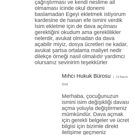
çağrıştırması ve kendi neslime ait
olmaması icinde okul donemi
baslamadan Egeyi ekletmek istiyorum
kardesine de hasan efe ismini verdik
İsim ekletme için de dava açılması
gerektiğini okudum ama gereklilikler
nelerdir, avukat olmadan da dava
açabilir miyiz, dosya ücretleri ne kadar,
avukat şartsa ortalama maliyet nedir
dilekçe örneği nasil olmalıdır yardimci
olursanız sevinirim teşekkürler
Mıhcı Hukuk Bürosu
13 Kasım
2018
Merhaba, çocuğunuzun
ismini isim değişikliği davası
açma yoluyla değiştirmeniz
mümkündür. Dava açmak
için gerekli belgeler ve ücret
bilgisi için bizimle direkt
iletişime geçmeniz