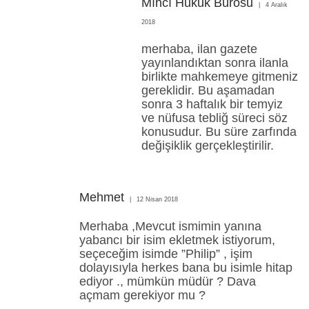
Mıhcı Hukuk Bürosu
4 Aralık
2018
merhaba, ilan gazete
yayınlandıktan sonra ilanla
birlikte mahkemeye gitmeniz
gereklidir. Bu aşamadan
sonra 3 haftalık bir temyiz
ve nüfusa tebliğ süreci söz
konusudur. Bu süre zarfında
değişiklik gerçekleştirilir.
Mehmet
12 Nisan 2018
Merhaba ,Mevcut ismimin yanına
yabancı bir isim ekletmek istiyorum,
seçeceğim isimde ”Philip” , işim
dolayısıyla herkes bana bu isimle hitap
ediyor ., mümkün müdür ? Dava
açmam gerekiyor mu ?