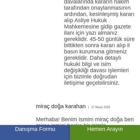
davalarında kararın hakim
tarafından onaylanmasının
ardından, kesinleşmiş kararı
alıp Asliye Hukuk
Mahkemesine gidip gazete
ilanı için yazı almanız
gereklidir. 45-50 günlük süre
bittikten sonra kararı alıp il
basın kurumuna gitmeniz
gereklidir. Daha detaylı
hukuki bilgi ve isim
değişikliği davası işlemleri
için bizimle doğrudan
iletişime geçebilirsiniz.
miraç doğa karahan
17 Nisan 2018
Merhaba! Benim ismim miraç doğa ben
miraç ismini başka bir isimle
Danışma Formu
Hemen Arayın
değiştireceğim. Nedeni miraç ismi erkek
ismi her gelen erkek değil mi bnm