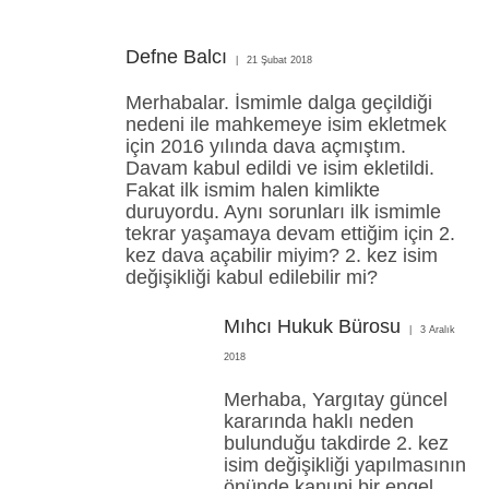
Defne Balcı
21 Şubat 2018
Merhabalar. İsmimle dalga geçildiği
nedeni ile mahkemeye isim ekletmek
için 2016 yılında dava açmıştım.
Davam kabul edildi ve isim ekletildi.
Fakat ilk ismim halen kimlikte
duruyordu. Aynı sorunları ilk ismimle
tekrar yaşamaya devam ettiğim için 2.
kez dava açabilir miyim? 2. kez isim
değişikliği kabul edilebilir mi?
Mıhcı Hukuk Bürosu
3 Aralık
2018
Merhaba, Yargıtay güncel
kararında haklı neden
bulunduğu takdirde 2. kez
isim değişikliği yapılmasının
önünde kanuni bir engel