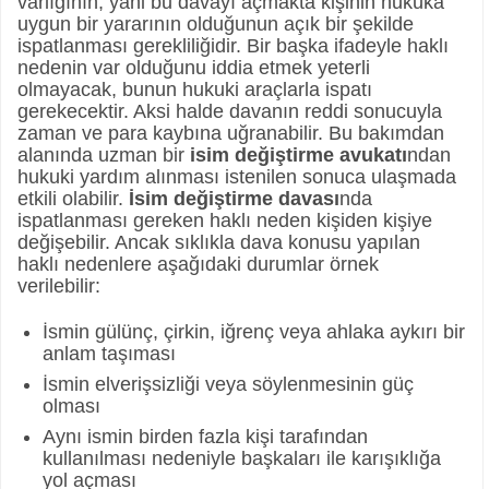
varlığının, yani bu davayı açmakta kişinin hukuka
uygun bir yararının olduğunun açık bir şekilde
ispatlanması gerekliliğidir. Bir başka ifadeyle haklı
nedenin var olduğunu iddia etmek yeterli
olmayacak, bunun hukuki araçlarla ispatı
gerekecektir. Aksi halde davanın reddi sonucuyla
zaman ve para kaybına uğranabilir. Bu bakımdan
alanında uzman bir
isim değiştirme avukatı
ndan
hukuki yardım alınması istenilen sonuca ulaşmada
etkili olabilir.
İsim değiştirme davası
nda
ispatlanması gereken haklı neden kişiden kişiye
değişebilir. Ancak sıklıkla dava konusu yapılan
haklı nedenlere aşağıdaki durumlar örnek
verilebilir:
İsmin gülünç, çirkin, iğrenç veya ahlaka aykırı bir
anlam taşıması
İsmin elverişsizliği veya söylenmesinin güç
olması
Aynı ismin birden fazla kişi tarafından
kullanılması nedeniyle başkaları ile karışıklığa
yol açması