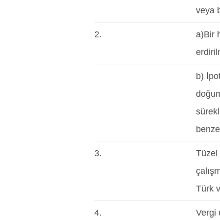
veya b
2.
a)Bir 
erdiri
b) İpo
doğumu
sürekl
benzer
3.
Tüzel 
çalışm
Türk v
4.
Vergi 