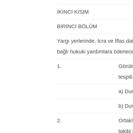
İKİNCİ KISIM
BİRİNCİ BÖLÜM
Yargı yerlerinde, İcra ve İflas d
bağlı hukuki yardımlara ödenec
1.
Görülm
tespit
a) Du
b) Du
2.
Ortakl
takibi 