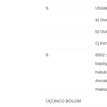
5.
Ulusla
a) Du
b) Du
c) Kon
6.
6502 s
kaydıy
hukuki
Ancak 
maktu 
ÜÇÜNCÜ BÖLÜM