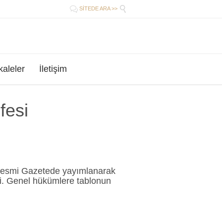


SİTEDE ARA >>
aleler
İletişim
fesi
si Resmi Gazetede yayımlanarak
endi. Genel hükümlere tablonun