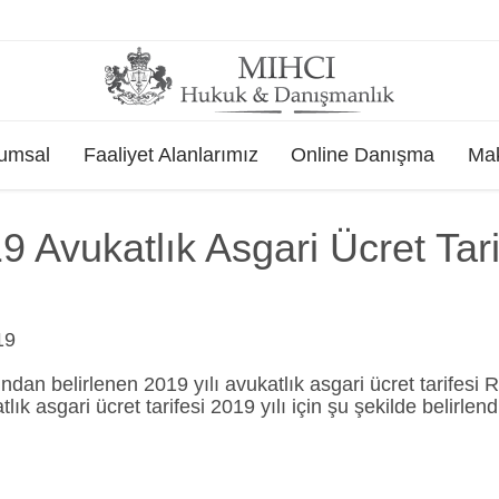
Skip
umsal
Faaliyet Alanlarımız
Online Danışma
Mak
to
content
9 Avukatlık Asgari Ücret Tari
19
fından belirlenen 2019 yılı avukatlık asgari ücret tarife
lık asgari ücret tarifesi 2019 yılı için şu şekilde belirl