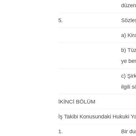
düzen
5.
Sözle
a) Kir
b) Tü
ye ben
c) Şir
ilgili
İKİNCİ BÖLÜM
İş Takibi Konusundaki Hukuki 
1.
Bir d