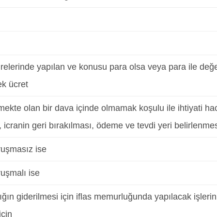
airelerinde yapılan ve konusu para olsa veya para ile değe
ek ücret
ekte olan bir dava içinde olmamak koşulu ile ihtiyati haciz,
i, icranin geri bırakılması, ödeme ve tevdi yeri belirlenmesi 
ruşmasız ise
ruşmalı ise
ığın giderilmesi için iflas memurluğunda yapılacak işlerin
için