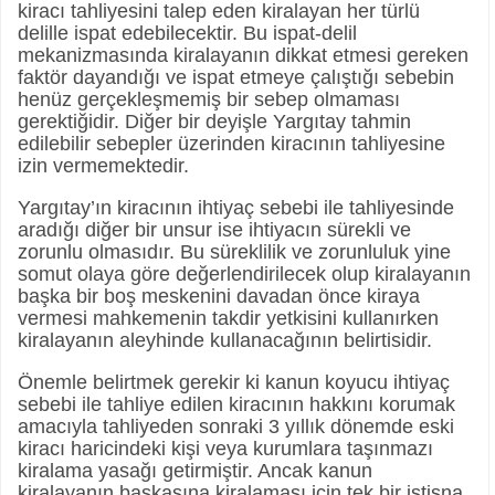
kiracı tahliyesini talep eden kiralayan her türlü
delille ispat edebilecektir. Bu ispat-delil
mekanizmasında kiralayanın dikkat etmesi gereken
faktör dayandığı ve ispat etmeye çalıştığı sebebin
henüz gerçekleşmemiş bir sebep olmaması
gerektiğidir. Diğer bir deyişle Yargıtay tahmin
edilebilir sebepler üzerinden kiracının tahliyesine
izin vermemektedir.
Yargıtay’ın kiracının ihtiyaç sebebi ile tahliyesinde
aradığı diğer bir unsur ise ihtiyacın sürekli ve
zorunlu olmasıdır. Bu süreklilik ve zorunluluk yine
somut olaya göre değerlendirilecek olup kiralayanın
başka bir boş meskenini davadan önce kiraya
vermesi mahkemenin takdir yetkisini kullanırken
kiralayanın aleyhinde kullanacağının belirtisidir.
Önemle belirtmek gerekir ki kanun koyucu ihtiyaç
sebebi ile tahliye edilen kiracının hakkını korumak
amacıyla tahliyeden sonraki 3 yıllık dönemde eski
kiracı haricindeki kişi veya kurumlara taşınmazı
kiralama yasağı getirmiştir. Ancak kanun
kiralayanın başkasına kiralaması için tek bir istisna