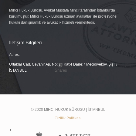
Mıhcı Hukuk Bürosu, Avukat Mustafa Mıhcı tarafından İstanbul'da
kurulmuştur. Mıhcı Hukuk Bürosu uzman avukatları ile profesyonel
hukuki danışmanlık ve avukatlık hizmeti vermektedir.
İletişim Bilgileri
Adres:
Ortaklar Cad. Cevahir Ap. No: 14 Kat:4 Daire:7 Mecidiyeköy, Şişli /
İSTANBUL
© 2020 MIHCI HUKUK BÜROSU | İSTANBUL
Gizlilik Politikası