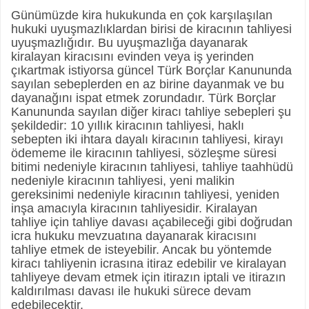
Günümüzde kira hukukunda en çok karşılaşılan
hukuki uyuşmazlıklardan birisi de kiracının tahliyesi
uyuşmazlığıdır. Bu uyuşmazlığa dayanarak
kiralayan kiracısını evinden veya iş yerinden
çıkartmak istiyorsa güncel Türk Borçlar Kanununda
sayılan sebeplerden en az birine dayanmak ve bu
dayanağını ispat etmek zorundadır. Türk Borçlar
Kanununda sayılan diğer kiracı tahliye sebepleri şu
şekildedir: 10 yıllık kiracının tahliyesi, haklı
sebepten iki ihtara dayalı kiracının tahliyesi, kirayı
ödememe ile kiracının tahliyesi, sözleşme süresi
bitimi nedeniyle kiracının tahliyesi, tahliye taahhüdü
nedeniyle kiracının tahliyesi, yeni malikin
gereksinimi nedeniyle kiracının tahliyesi, yeniden
inşa amacıyla kiracının tahliyesidir. Kiralayan
tahliye için tahliye davası açabileceği gibi doğrudan
icra hukuku mevzuatına dayanarak kiracısını
tahliye etmek de isteyebilir. Ancak bu yöntemde
kiracı tahliyenin icrasına itiraz edebilir ve kiralayan
tahliyeye devam etmek için itirazın iptali ve itirazın
kaldırılması davası ile hukuki sürece devam
edebilecektir.