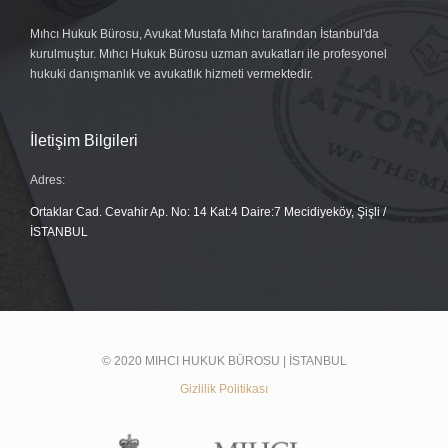
Mıhcı Hukuk Bürosu, Avukat Mustafa Mıhcı tarafından İstanbul'da
kurulmuştur. Mıhcı Hukuk Bürosu uzman avukatları ile profesyonel
hukuki danışmanlık ve avukatlık hizmeti vermektedir.
İletişim Bilgileri
Adres:
Ortaklar Cad. Cevahir Ap. No: 14 Kat:4 Daire:7 Mecidiyeköy, Şişli /
İSTANBUL
© 2020 MIHCI HUKUK BÜROSU | İSTANBUL
Gizlilik Politikası