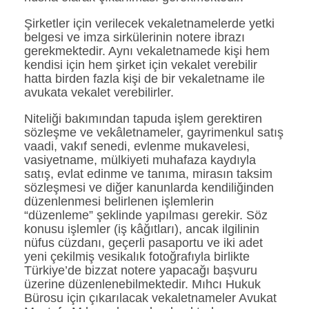
Şirketler için verilecek vekaletnamelerde yetki
belgesi ve imza sirkülerinin notere ibrazı
gerekmektedir. Aynı vekaletnamede kişi hem
kendisi için hem şirket için vekalet verebilir
hatta birden fazla kişi de bir vekaletname ile
avukata vekalet verebilirler.
Niteliği bakımından tapuda işlem gerektiren
sözleşme ve vekâletnameler, gayrimenkul satış
vaadi, vakıf senedi, evlenme mukavelesi,
vasiyetname, mülkiyeti muhafaza kaydıyla
satış, evlat edinme ve tanıma, mirasın taksim
sözleşmesi ve diğer kanunlarda kendiliğinden
düzenlenmesi belirlenen işlemlerin
“düzenleme” şeklinde yapılması gerekir. Söz
konusu işlemler (iş kâğıtları), ancak ilgilinin
nüfus cüzdanı, geçerli pasaportu ve iki adet
yeni çekilmiş vesikalık fotoğrafıyla birlikte
Türkiye’de bizzat notere yapacağı başvuru
üzerine düzenlenebilmektedir. Mıhcı Hukuk
Bürosu için çıkarılacak vekaletnameler Avukat