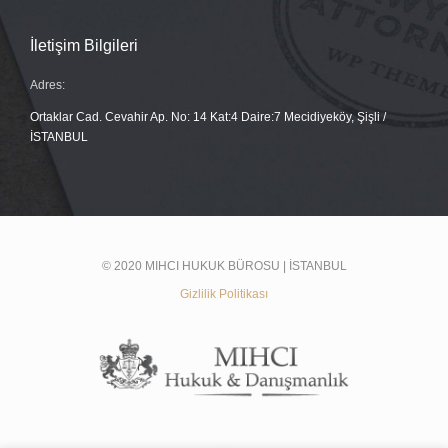
İletişim Bilgileri
Adres:
Ortaklar Cad. Cevahir Ap. No: 14 Kat:4 Daire:7 Mecidiyeköy, Şişli /
İSTANBUL
© 2020 MIHCI HUKUK BÜROSU | İSTANBUL
Gizlilik Politikası