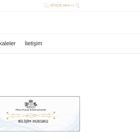


SİTEDE ARA >>
aleler
İletişim