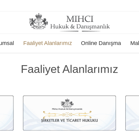
Skip
umsal
Faaliyet Alanlarımız
Online Danışma
Mak
to
content
Faaliyet Alanlarımız