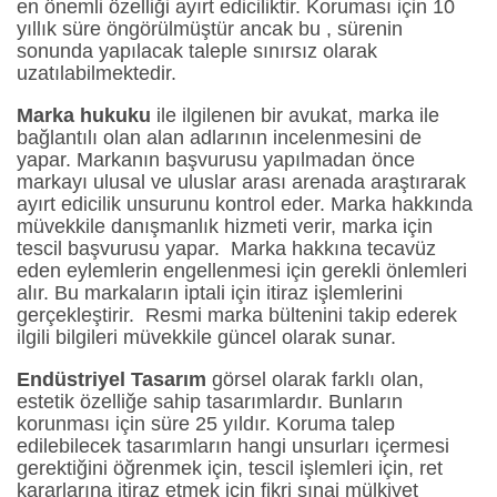
en önemli özelliği ayırt ediciliktir. Koruması için 10
yıllık süre öngörülmüştür ancak bu , sürenin
sonunda yapılacak taleple sınırsız olarak
uzatılabilmektedir.
Marka hukuku
ile ilgilenen bir avukat, marka ile
bağlantılı olan alan adlarının incelenmesini de
yapar. Markanın başvurusu yapılmadan önce
markayı ulusal ve uluslar arası arenada araştırarak
ayırt edicilik unsurunu kontrol eder. Marka hakkında
müvekkile danışmanlık hizmeti verir, marka için
tescil başvurusu yapar. Marka hakkına tecavüz
eden eylemlerin engellenmesi için gerekli önlemleri
alır. Bu markaların iptali için itiraz işlemlerini
gerçekleştirir. Resmi marka bültenini takip ederek
ilgili bilgileri müvekkile güncel olarak sunar.
Endüstriyel Tasarım
görsel olarak farklı olan,
estetik özelliğe sahip tasarımlardır. Bunların
korunması için süre 25 yıldır. Koruma talep
edilebilecek tasarımların hangi unsurları içermesi
gerektiğini öğrenmek için, tescil işlemleri için, ret
kararlarına itiraz etmek için fikri sınai mülkiyet