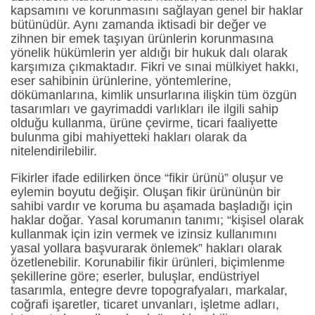
kapsamını ve korunmasını sağlayan genel bir haklar
bütünüdür. Aynı zamanda iktisadi bir değer ve
zihnen bir emek taşıyan ürünlerin korunmasına
yönelik hükümlerin yer aldığı bir hukuk dalı olarak
karşımıza çıkmaktadır. Fikri ve sınai mülkiyet hakkı,
eser sahibinin ürünlerine, yöntemlerine,
dökümanlarına, kimlik unsurlarına ilişkin tüm özgün
tasarımları ve gayrimaddi varlıkları ile ilgili sahip
olduğu kullanma, ürüne çevirme, ticari faaliyette
bulunma gibi mahiyetteki hakları olarak da
nitelendirilebilir.
Fikirler ifade edilirken önce “fikir ürünü” oluşur ve
eylemin boyutu değişir. Oluşan fikir ürününün bir
sahibi vardır ve koruma bu aşamada başladığı için
haklar doğar. Yasal korumanın tanımı; “kişisel olarak
kullanmak için izin vermek ve izinsiz kullanımını
yasal yollara başvurarak önlemek” hakları olarak
özetlenebilir. Korunabilir fikir ürünleri, biçimlenme
şekillerine göre; eserler, buluşlar, endüstriyel
tasarımla, entegre devre topografyaları, markalar,
coğrafi işaretler, ticaret unvanları, işletme adları,