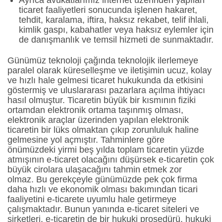
Ayrıca avukatlarımız internet üzerinden yapılan
ticaret faaliyetleri sonucunda işlenen hakaret,
tehdit, karalama, iftira, haksız rekabet, telif ihlali,
kimlik gaspı, kabahatler veya haksız eylemler için
de danışmanlık ve temsil hizmeti de sunmaktadır.
Günümüz teknoloji çağında teknolojik ilerlemeye
paralel olarak küreselleşme ve iletişimin ucuz, kolay
ve hızlı hale gelmesi ticaret hukukunda da etkisini
göstermiş ve uluslararası pazarlara açılma ihtiyacı
hasıl olmuştur. Ticaretin büyük bir kısmının fiziki
ortamdan elektronik ortama taşınmış olması,
elektronik araçlar üzerinden yapılan elektronik
ticaretin bir lüks olmaktan çıkıp zorunluluk haline
gelmesine yol açmıştır. Tahminlere göre
önümüzdeki yirmi beş yılda toplam ticaretin yüzde
atmışının e-ticaret olacağını düşürsek e-ticaretin çok
büyük cirolara ulaşacağını tahmin etmek zor
olmaz. Bu gerekçeyle günümüzde pek çok firma
daha hızlı ve ekonomik olması bakımından ticari
faaliyetini e-ticarete uyumlu hale getirmeye
çalışmaktadır. Bunun yanında e-ticaret siteleri ve
şirketleri, e-ticaretin de bir hukuki prosedürü, hukuki