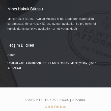
Mıhcı Hukuk Bürosu
Mıhcı Hukuk Bürosu, Avukat Mustafa Mıhcı tarafından İstanbul'da
kurulmuştur. Mıhcı Hukuk Bürosu uzman avukatları ile profesyonel
hukuki danışmanlık ve avukatlık hizmeti vermektedir.
İletişim Bilgileri
Adres:
Ortaklar Cad. Cevahir Ap. No: 14 Kat:4 Daire:7 Mecidiyeköy, Şişli /
İSTANBUL
© 2020 MIHCI HUKUK BÜROSU | İSTANBUL
Gizlilik Politikası