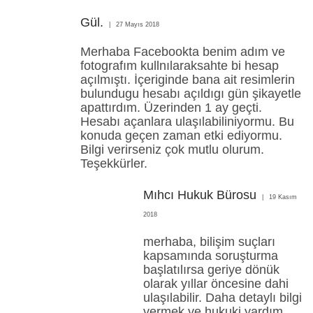
Gül.
27 Mayıs 2018
Merhaba Facebookta benim adım ve
fotografım kullnılaraksahte bi hesap
açılmıştı. İçeriginde bana ait resimlerin
bulundugu hesabı açıldıgı gün şikayetle
apattırdım. Üzerinden 1 ay geçti.
Hesabı açanlara ulaşılabiliniyormu. Bu
konuda geçen zaman etki ediyormu.
Bilgi verirseniz çok mutlu olurum.
Teşekkürler.
Mıhcı Hukuk Bürosu
19 Kasım
2018
merhaba, bilişim suçları
kapsamında soruşturma
başlatılırsa geriye dönük
olarak yıllar öncesine dahi
ulaşılabilir. Daha detaylı bilgi
vermek ve hukuki yardım