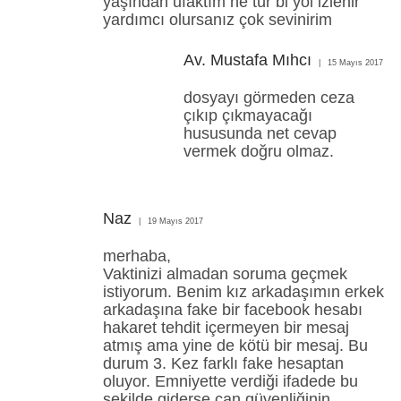
yaşından ufaktım ne tür bi yol izlenir
yardımcı olursanız çok sevinirim
Av. Mustafa Mıhcı
15 Mayıs 2017
dosyayı görmeden ceza
çıkıp çıkmayacağı
hususunda net cevap
vermek doğru olmaz.
Naz
19 Mayıs 2017
merhaba,
Vaktinizi almadan soruma geçmek
istiyorum. Benim kız arkadaşımın erkek
arkadaşına fake bir facebook hesabı
hakaret tehdit içermeyen bir mesaj
atmış ama yine de kötü bir mesaj. Bu
durum 3. Kez farklı fake hesaptan
oluyor. Emniyette verdiği ifadede bu
şekilde giderse can güvenliğinin