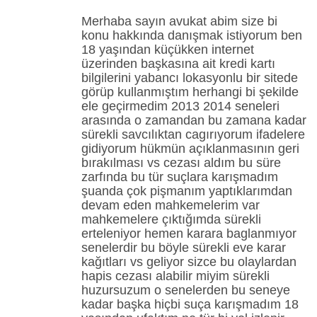
Merhaba sayın avukat abim size bi
konu hakkında danışmak istiyorum ben
18 yaşından küçükken internet
üzerinden başkasına ait kredi kartı
bilgilerini yabancı lokasyonlu bir sitede
görüp kullanmıştım herhangi bi şekilde
ele geçirmedim 2013 2014 seneleri
arasında o zamandan bu zamana kadar
sürekli savcılıktan cagırıyorum ifadelere
gidiyorum hükmün açıklanmasının geri
bırakılması vs cezası aldım bu süre
zarfında bu tür suçlara karışmadım
şuanda çok pişmanım yaptıklarımdan
devam eden mahkemelerim var
mahkemelere çıktığımda sürekli
erteleniyor hemen karara baglanmıyor
senelerdir bu böyle sürekli eve karar
kağıtları vs geliyor sizce bu olaylardan
hapis cezası alabilir miyim sürekli
huzursuzum o senelerden bu seneye
kadar başka hiçbi suça karışmadım 18