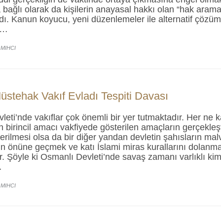
ağlı olarak da kişilerin anayasal hakkı olan “hak arama 
ı. Kanun koyucu, yeni düzenlemeler ile alternatif çözüm 
e…
 MIHCI
üstehak Vakıf Evladı Tespiti Davası
eti’nde vakıflar çok önemli bir yer tutmaktadır. Her ne k
 birincil amacı vakfiyede gösterilen amaçların gerçekleş
terilmesi olsa da bir diğer yandan devletin şahısların malv
n önüne geçmek ve katı İslami miras kurallarını dolanma
ır. Şöyle ki Osmanlı Devleti’nde savaş zamanı varlıklı kim
…
 MIHCI