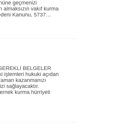
önüne geçmenizi
n almaksızın vakıf kurma
k Medeni Kanunu, 5737…
GEREKLİ BELGELER
 işlemleri hukuki açıdan
m zaman kazanmanızı
i sağlayacaktır.
ernek kurma hürriyeti