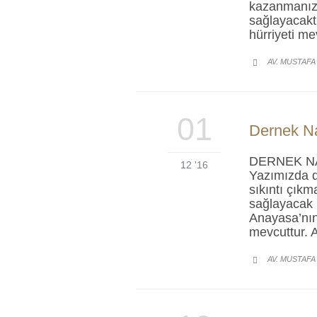
kazanmanızı
sağlayacakt
hürriyeti me
AV. MUSTAFA

01
Dernek Na
DERNEK N
12 '16
Yazımızda d
sıkıntı çık
sağlayacak 
Anayasa’nın
mevcuttur. 
AV. MUSTAFA
