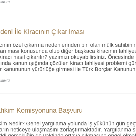
 MIHCI
deni İle Kiracının Çıkarılması
cının özel çıkarma nedenlerinden biri olan mülk sahibinin 
karılması konusunda olup diğer başkaca kiracının tahliyes
iracı nasıl çıkarılır? yazımızı okuyabilirsiniz. Öncesind
kında kanun ışığında çözülen kiracı tahliyesi problemi g
lar kanununun yürürlüğe girmesi ile Türk Borçlar Kanun
 MIHCI
Tahkim Komisyonuna Başvuru
kim Nedir? Genel yargılama yolunda iş yükünün gün geçt
arın neticeye ulaşmasını zorlaştırmaktadır. Yargılanma s
i gerçekliğin de vaktinde ortaya çıkmasına engel olmakta