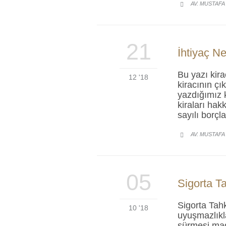
AV. MUSTAFA

21
İhtiyaç Ne
Bu yazı kira
12 '18
kiracının çı
yazdığımız k
kiraları hak
sayılı borç
AV. MUSTAFA

05
Sigorta 
Sigorta Tah
10 '18
uyuşmazlıkl
sürmesi madd