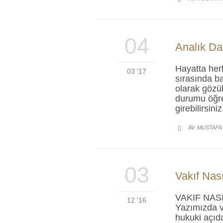
04
Analık Da
Hayatta herk
03 '17
sırasında ba
olarak gözü
durumu öğren
girebilirsi
AV. MUSTAFA

03
Vakıf Nası
VAKIF NAS
12 '16
Yazımızda va
hukuki açıd