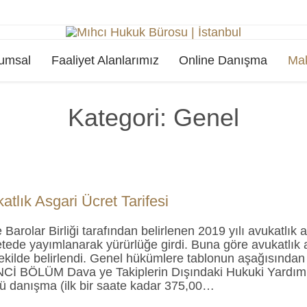
Skip
umsal
Faaliyet Alanlarımız
Online Danışma
Mak
to
content
Kategori:
Genel
tlık Asgari Ücret Tarifesi
Barolar Birliği tarafından belirlenen 2019 yılı avukatlık as
ede yayımlanarak yürürlüğe girdi. Buna göre avukatlık as
 şekilde belirlendi. Genel hükümlere tablonun aşağısından 
Cİ BÖLÜM Dava ye Takiplerin Dışındaki Hukuki Yardım
ü danışma (ilk bir saate kadar 375,00…