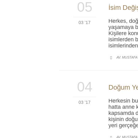
05
İsim Deği
Herkes, doğ
03 '17
yaşamaya ba
Kişilere kon
isimlerden b
isimlerinde
AV. MUSTAFA

04
Doğum Yer
Herkesin bu
03 '17
hatta anne k
kapsamda do
kişinin doğu
yeri gerçeğe
AV. MUSTAFA
