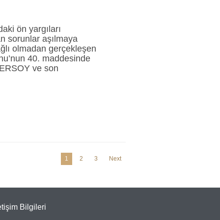
aki ön yargıları
an sorunlar aşılmaya
bağlı olmadan gerçekleşen
unu’nun 40. maddesinde
ent ERSOY ve son
1
2
3
Next
etişim Bilgileri