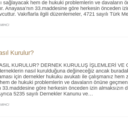
 sağlayacak hem de hukuki problemlerin ve davaların 
ır. Anayasa’nın 33.maddesine göre herkesin önceden izi
vcuttur. Vakıflarla ilgili düzenlemeler, 4721 sayılı Tür
 MIHCI
sıl Kurulur?
ASIL KURULUR? DERNEK KURULUŞ İŞLEMLERİ VE 
erneklerin nasıl kurulduğuna değineceğiz ancak buradaki
maması için dernekler hukuku avukatı ile çalışmanız he
hem de hukuki problemlerin ve davaların önüne geçmeniz
 33.maddesine göre herkesin önceden izin almaksızın d
Ayrıca 5235 sayılı Dernekler Kanunu ve…
 MIHCI