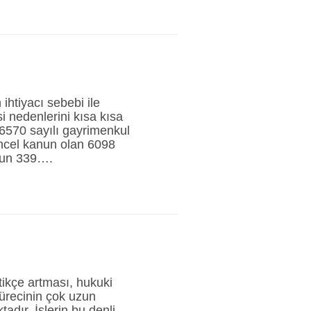
ihtiyacı sebebi ile
i nedenlerini kısa kısa
e 6570 sayılı gayrimenkul
üncel kanun olan 6098
unun 339….
ikçe artması, hukuki
ürecinin çok uzun
dır. İşlerin bu denli