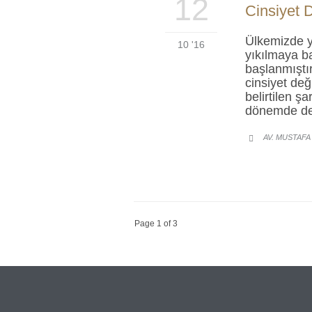
12
Cinsiyet 
Ülkemizde ya
10 '16
yıkılmaya b
başlanmıştı
cinsiyet de
belirtilen ş
dönemde de
AV. MUSTAFA

Page 1 of 3