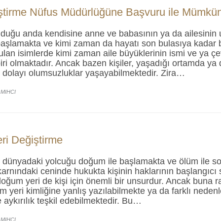
ştirme Nüfus Müdürlüğüne Başvuru ile Mümkü
duğu anda kendisine anne ve babasının ya da ailesinin 
şlamakta ve kimi zaman da hayatı son bulasıya kadar b
ulan isimlerde kimi zaman aile büyüklerinin ismi ve ya çe
iri olmaktadır. Ancak bazen kişiler, yaşadığı ortamda ya 
n dolayı olumsuzluklar yaşayabilmektedir. Zira…
 MIHCI
i Değiştirme
 dünyadaki yolcuğu doğum ile başlamakta ve ölüm ile 
arnındaki ceninde hukukta kişinin haklarının başlangıcı 
ğum yeri de kişi için önemli bir unsurdur. Ancak buna 
m yeri kimliğine yanlış yazılabilmekte ya da farklı neden
 aykırılık teşkil edebilmektedir. Bu…
 MIHCI