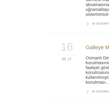
aksamasına b
uğramaktayd
sistemimiz
AV. MUSTAFA

16
Galleye M
Osmanlı Devl
05 '17
kurulmasının
faaliyet gös
konulmasını
kullanılmışt
konulması
AV. MUSTAFA
