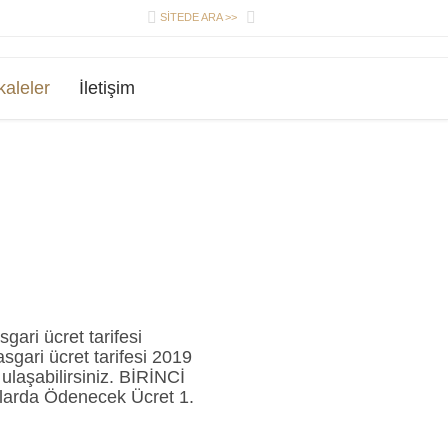


SİTEDE ARA >>
aleler
İletişim
gari ücret tarifesi
gari ücret tarifesi 2019
ulaşabilirsiniz. BİRİNCİ
larda Ödenecek Ücret 1.