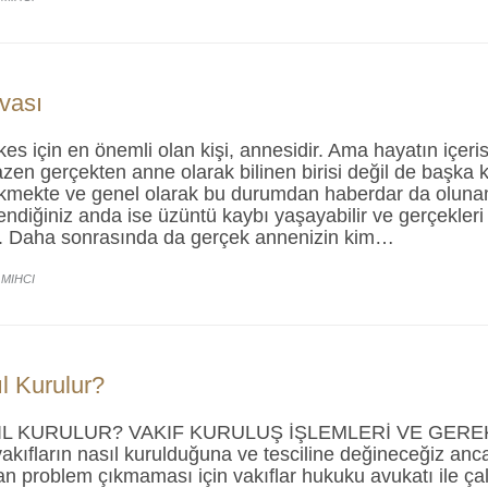
vası
es için en önemli olan kişi, annesidir. Ama hayatın içeri
zen gerçekten anne olarak bilinen birisi değil de başka k
kmekte ve genel olarak bu durumdan haberdar da oluna
diğiniz anda ise üzüntü kaybı yaşayabilir ve gerçekleri 
niz. Daha sonrasında da gerçek annenizin kim…
 MIHCI
l Kurulur?
IL KURULUR? VAKIF KURULUŞ İŞLEMLERİ VE GERE
kıfların nasıl kurulduğuna ve tesciline değineceğiz anca
an problem çıkmaması için vakıflar hukuku avukatı ile 