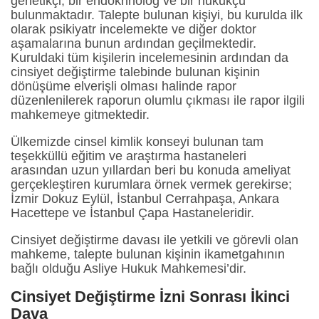
genetikçi, bir endokrinolog ve bir hukukçu
bulunmaktadır. Talepte bulunan kişiyi, bu kurulda ilk
olarak psikiyatr incelemekte ve diğer doktor
aşamalarına bunun ardından geçilmektedir.
Kuruldaki tüm kişilerin incelemesinin ardından da
cinsiyet değiştirme talebinde bulunan kişinin
dönüşüme elverişli olması halinde rapor
düzenlenilerek raporun olumlu çıkması ile rapor ilgili
mahkemeye gitmektedir.
Ülkemizde cinsel kimlik konseyi bulunan tam
teşekküllü eğitim ve araştırma hastaneleri
arasından uzun yıllardan beri bu konuda ameliyat
gerçekleştiren kurumlara örnek vermek gerekirse;
İzmir Dokuz Eylül, İstanbul Cerrahpaşa, Ankara
Hacettepe ve İstanbul Çapa Hastaneleridir.
Cinsiyet değiştirme davası ile yetkili ve görevli olan
mahkeme, talepte bulunan kişinin ikametgahının
bağlı olduğu Asliye Hukuk Mahkemesi’dir.
Cinsiyet Değiştirme İzni Sonrası İkinci
Dava