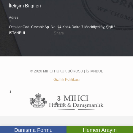
İletişim Bilgileri
Adres:
Ortaklar Cad. Cevahir Ap. No: 14 Kat:4 Daire:7 Mecidiyeköy, Şişli /
İSTANBUL
© 2020 MIHCI HUKUK BÜROSU | İSTANBUL
Gizlilik Politikası




Danışma Formu
Hemen Arayın

SOSYAL MEDYADA BİZ: