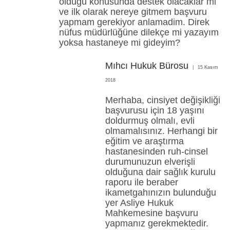
olduğu konusunda destek olacaklar mi
ve ilk olarak nereye gitmem başvuru
yapmam gerekiyor anlamadim. Direk
nüfus müdürlüğüne dilekçe mi yazayım
yoksa hastaneye mi gideyim?
Mıhcı Hukuk Bürosu
15 Kasım
2018
Merhaba, cinsiyet değişikliği
başvurusu için 18 yaşını
doldurmuş olmalı, evli
olmamalısınız. Herhangi bir
eğitim ve araştırma
hastanesinden ruh-cinsel
durumunuzun elverişli
olduğuna dair sağlık kurulu
raporu ile beraber
ikametgahınızın bulunduğu
yer Asliye Hukuk
Mahkemesine başvuru
yapmanız gerekmektedir.