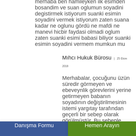
merhaba ben hamileyken ilk esimden
bosandim ve suan oglumun soyadini
degistirmek istiyorum suanki esimin
soyadini vermek istiyorum zaten suana
kadar ne oglunu gördü ne mafdi ne
manevi hicbir faydasi olmadi oglum
zaten suanki esimi babasi biliyor suanki
esimin soyadini vermem mumkun mu
Mıhcı Hukuk Bürosu
25 Ekim
2018
Merhabalar, çocuğunu üzün
süredir görmeyen ve
ebeveynlik görevlerini yerine
getirmeyen babanın
soyadının değiştirilmesinin
istemi yargıtay tarafından
geçerli bir sebep olarak
görülmüştür. Bu sebeple
Danışma Formu
Hemen Arayın
soyadı değişimi için
açacağınız davanın şansı