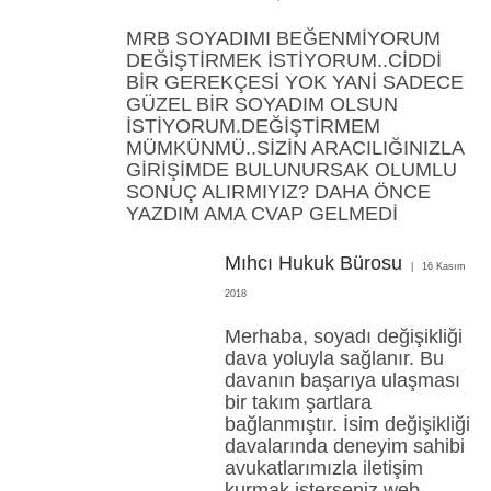
MRB SOYADIMI BEĞENMİYORUM
DEĞİŞTİRMEK İSTİYORUM..CİDDİ
BİR GEREKÇESİ YOK YANİ SADECE
GÜZEL BİR SOYADIM OLSUN
İSTİYORUM.DEĞİŞTİRMEM
MÜMKÜNMÜ..SİZİN ARACILIĞINIZLA
GİRİŞİMDE BULUNURSAK OLUMLU
SONUÇ ALIRMIYIZ? DAHA ÖNCE
YAZDIM AMA CVAP GELMEDİ
Mıhcı Hukuk Bürosu
16 Kasım
2018
Merhaba, soyadı değişikliği
dava yoluyla sağlanır. Bu
davanın başarıya ulaşması
bir takım şartlara
bağlanmıştır. İsim değişikliği
davalarında deneyim sahibi
avukatlarımızla iletişim
kurmak isterseniz web