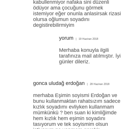
kabullenmiyor nafaka sini düzenli
ödüyor ama çocuğunu görmek
istemiyor eğer onunla anlasirsak rizasi
olursa oğlumun soyadını
degistirebilirmiyim
yorum
19 Haziran 2018
Merhaba konuyla ilgili
tarafınıza mail atılmıştır. İyi
günler dileriz.
gonca uludağ erdoğan
28 Haziran 2018
merhaba Eşimin soyismi Erdoğan ve
bunu kullanmaktan rahatsızım sadece
kızlık soyadımı evliyken kullanmam
mümkünkü ? ben suan ki kimliğimde
hem kızlık hem eşimin soyadını
tasıyorum ve tek soyismim olsun