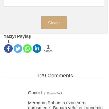
Yazıyı Paylaş
1
1
Share
129
Comments
Guner.f
28 Kasım 2017
Merhaba. Babamla uzun sure
gorusmedik. Babam vefat etti annemin