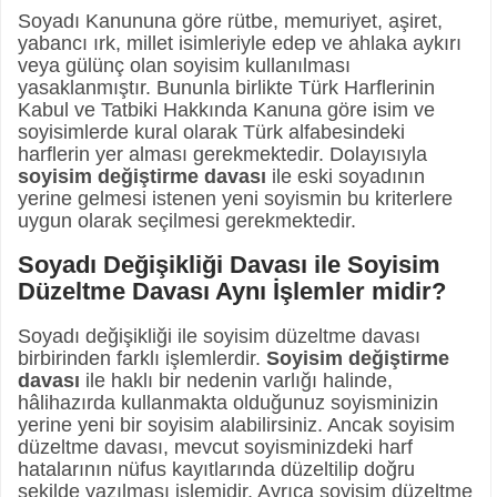
Soyadı Kanununa göre rütbe, memuriyet, aşiret,
yabancı ırk, millet isimleriyle edep ve ahlaka aykırı
veya gülünç olan soyisim kullanılması
yasaklanmıştır. Bununla birlikte Türk Harflerinin
Kabul ve Tatbiki Hakkında Kanuna göre isim ve
soyisimlerde kural olarak Türk alfabesindeki
harflerin yer alması gerekmektedir. Dolayısıyla
soyisim değiştirme davası
ile eski soyadının
yerine gelmesi istenen yeni soyismin bu kriterlere
uygun olarak seçilmesi gerekmektedir.
Soyadı Değişikliği Davası ile Soyisim
Düzeltme Davası Aynı İşlemler midir?
Soyadı değişikliği ile soyisim düzeltme davası
birbirinden farklı işlemlerdir.
Soyisim değiştirme
davası
ile haklı bir nedenin varlığı halinde,
hâlihazırda kullanmakta olduğunuz soyisminizin
yerine yeni bir soyisim alabilirsiniz. Ancak soyisim
düzeltme davası, mevcut soyisminizdeki harf
hatalarının nüfus kayıtlarında düzeltilip doğru
şekilde yazılması işlemidir. Ayrıca soyisim düzeltme