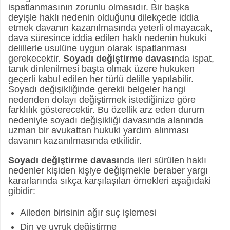
ispatlanmasının zorunlu olmasıdır. Bir başka
deyişle haklı nedenin olduğunu dilekçede iddia
etmek davanın kazanılmasında yeterli olmayacak,
dava süresince iddia edilen haklı nedenin hukuki
delillerle usulüne uygun olarak ispatlanması
gerekecektir.
Soyadı değiştirme davası
nda ispat,
tanık dinlenilmesi başta olmak üzere hukuken
geçerli kabul edilen her türlü delille yapılabilir.
Soyadı değişikliğinde gerekli belgeler hangi
nedenden dolayı değiştirmek istediğinize göre
farklılık gösterecektir. Bu özellik arz eden durum
nedeniyle soyadı değişikliği davasında alanında
uzman bir avukattan hukuki yardım alınması
davanın kazanılmasında etkilidir.
Soyadı değiştirme davası
nda ileri sürülen haklı
nedenler kişiden kişiye değişmekle beraber yargı
kararlarında sıkça karşılaşılan örnekleri aşağıdaki
gibidir:
Aileden birisinin ağır suç işlemesi
Din ve uyruk değiştirme