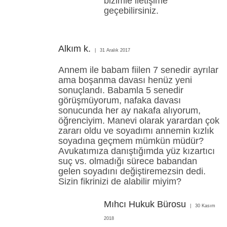
bizimle iletişime
geçebilirsiniz.
Alkım k.
31 Aralık 2017
Annem ile babam fiilen 7 senedir ayrılar
ama boşanma davası henüz yeni
sonuçlandı. Babamla 5 senedir
görüşmüyorum, nafaka davası
sonucunda her ay nakafa alıyorum,
öğrenciyim. Manevi olarak yarardan çok
zararı oldu ve soyadımı annemin kızlık
soyadına geçmem mümkün müdür?
Avukatımıza danıştığımda yüz kızartıcı
suç vs. olmadığı sürece babandan
gelen soyadını değiştiremezsin dedi.
Sizin fikrinizi de alabilir miyim?
Mıhcı Hukuk Bürosu
30 Kasım
2018