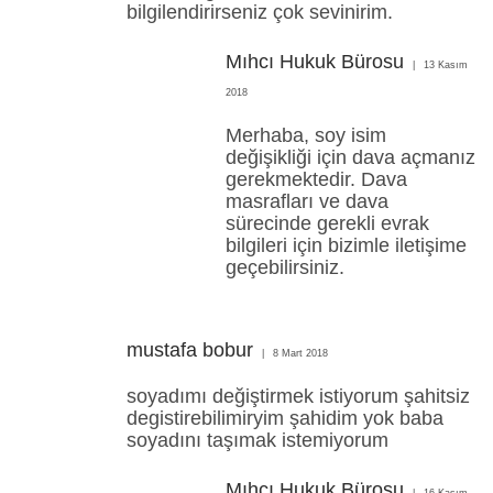
bilgilendirirseniz çok sevinirim.
Mıhcı Hukuk Bürosu
13 Kasım
2018
Merhaba, soy isim
değişikliği için dava açmanız
gerekmektedir. Dava
masrafları ve dava
sürecinde gerekli evrak
bilgileri için bizimle iletişime
geçebilirsiniz.
mustafa bobur
8 Mart 2018
soyadımı değiştirmek istiyorum şahitsiz
degistirebilimiryim şahidim yok baba
soyadını taşımak istemiyorum
Mıhcı Hukuk Bürosu
16 Kasım