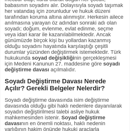
babasının soyadını alır. Dolayısıyla soyadı taşımak
her vatandaş için zorunludur ve hukuk düzeni
tarafından koruma altına alınmıştır. Herkesin ailece
anılmasına yarayan öz adından sonraki adı olan
soyadı; doğum, evlenme, evlat edinme, seçme
veya idari karar ile kazanılabilmektedir. Ancak
günümüzde birçok kişi bu yollardan kazanmış
olduğu soyadını hayatında karşılaştığı çeşitli
durumlar yüzünden değiştirmek istemektedir. Türk
hukukunda
soyad değişikliği
nin gerçekleşmesi
için Medeni Kanunun 27. maddesine göre
soyadı
değiştirme davası
açılmalıdır.
Soyadı Değiştirme Davası Nerede
Açılır? Gerekli Belgeler Nelerdir?
Soyadı değiştirme davasında isim değiştirme
davasında olduğu gibi haklı nedenlere dayanılarak
soyadın değiştirilmesi talebi asliye hukuk
mahkemesinden istenir.
Soyad değiştirme
davası
nın en önemli noktası, haklı nedenin
varlığının hakim önünde hukuki araçlarla