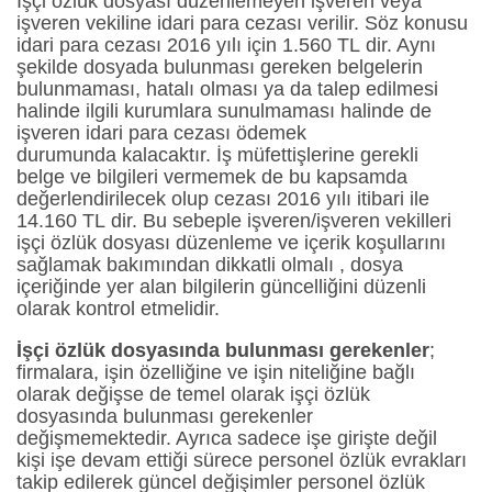
İşçi özlük dosyası düzenlemeyen işveren veya
işveren vekiline idari para cezası verilir. Söz konusu
idari para cezası 2016 yılı için 1.560 TL dir. Aynı
şekilde dosyada bulunması gereken belgelerin
bulunmaması, hatalı olması ya da talep edilmesi
halinde ilgili kurumlara sunulmaması halinde de
işveren idari para cezası ödemek
durumunda kalacaktır. İş müfettişlerine gerekli
belge ve bilgileri vermemek de bu kapsamda
değerlendirilecek olup cezası 2016 yılı itibari ile
14.160 TL dir. Bu sebeple işveren/işveren vekilleri
işçi özlük dosyası düzenleme ve içerik koşullarını
sağlamak bakımından dikkatli olmalı , dosya
içeriğinde yer alan bilgilerin güncelliğini düzenli
olarak kontrol etmelidir.
İşçi özlük dosyasında bulunması gerekenler
;
firmalara, işin özelliğine ve işin niteliğine bağlı
olarak değişse de temel olarak işçi özlük
dosyasında bulunması gerekenler
değişmemektedir. Ayrıca sadece işe girişte değil
kişi işe devam ettiği sürece personel özlük evrakları
takip edilerek güncel değişimler personel özlük