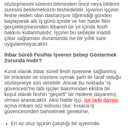
sözleşmesini sürenin bitiminden önce veya bildirim
süresini beklemeksizin feshedebilir. İşveren işçinin
feshe neden olan davranışını öğrendiği günden
başlayarak altı iş günü içinde ve her halde fiilin
gerçekleşmesinden itibaren bir yıl içinde fesih
hakkını kullanmalıdır. İşçinin bu sebeple maddi
çıkar sağlaması durumunda ise bir yıllık süre
uygulanmayacaktır.
İhbar Süreli Fesihte İşveren Sebep Göstermek
Zorunda mıdır?
Kural olarak ihbar süreli fesih işverene sağlanmış
bir imkandır ve sürelere uymak şartı ile taraf olduğu
sözleşmeye son verebilir. Ancak bu noktada “iş
güvencesi”ne tabi işçiler bakımından ekstra bir
koşul olarak feshin “geçerli” bir nedene dayanmış
olması aranacaktır. Aksi halde işçi,
işe iade davası
açma imkanı söz konusu olur. Kısaca iş
güvencesinden bahsetmek gerekirse,
En az otuz işçinin çalıştığı bir işyerinde,