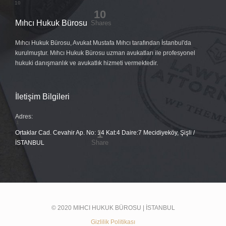
Mıhcı Hukuk Bürosu
Mıhcı Hukuk Bürosu, Avukat Mustafa Mıhcı tarafından İstanbul'da
kurulmuştur. Mıhcı Hukuk Bürosu uzman avukatları ile profesyonel
hukuki danışmanlık ve avukatlık hizmeti vermektedir.
İletişim Bilgileri
Adres:
Ortaklar Cad. Cevahir Ap. No: 14 Kat:4 Daire:7 Mecidiyeköy, Şişli /
İSTANBUL
© 2020 MIHCI HUKUK BÜROSU | İSTANBUL
Gizlilik Politikası