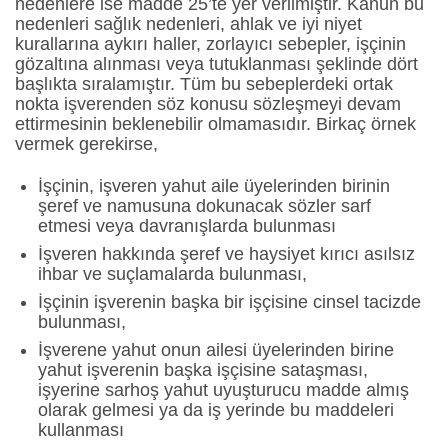
nedenlere ise madde 25’te yer verilmiştir. Kanun bu
nedenleri sağlık nedenleri, ahlak ve iyi niyet
kurallarına aykırı haller, zorlayıcı sebepler, işçinin
gözaltına alınması veya tutuklanması şeklinde dört
başlıkta sıralamıştır. Tüm bu sebeplerdeki ortak
nokta işverenden söz konusu sözleşmeyi devam
ettirmesinin beklenebilir olmamasıdır. Birkaç örnek
vermek gerekirse,
İşçinin, işveren yahut aile üyelerinden birinin
şeref ve namusuna dokunacak sözler sarf
etmesi veya davranışlarda bulunması
İşveren hakkında şeref ve haysiyet kırıcı asılsız
ihbar ve suçlamalarda bulunması,
İşçinin işverenin başka bir işçisine cinsel tacizde
bulunması,
İşverene yahut onun ailesi üyelerinden birine
yahut işverenin başka işçisine sataşması,
işyerine sarhoş yahut uyuşturucu madde almış
olarak gelmesi ya da iş yerinde bu maddeleri
kullanması