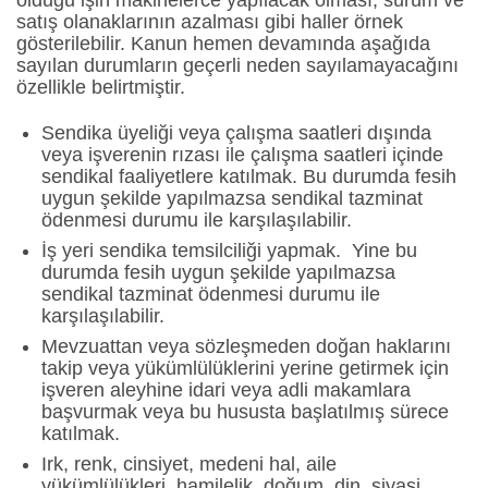
olduğu işin makinelerce yapılacak olması, sürüm ve
satış olanaklarının azalması gibi haller örnek
gösterilebilir. Kanun hemen devamında aşağıda
sayılan durumların geçerli neden sayılamayacağını
özellikle belirtmiştir.
Sendika üyeliği veya çalışma saatleri dışında
veya işverenin rızası ile çalışma saatleri içinde
sendikal faaliyetlere katılmak. Bu durumda fesih
uygun şekilde yapılmazsa sendikal tazminat
ödenmesi durumu ile karşılaşılabilir.
İş yeri sendika temsilciliği yapmak. Yine bu
durumda fesih uygun şekilde yapılmazsa
sendikal tazminat ödenmesi durumu ile
karşılaşılabilir.
Mevzuattan veya sözleşmeden doğan haklarını
takip veya yükümlülüklerini yerine getirmek için
işveren aleyhine idari veya adli makamlara
başvurmak veya bu hususta başlatılmış sürece
katılmak.
Irk, renk, cinsiyet, medeni hal, aile
yükümlülükleri, hamilelik, doğum, din, siyasi