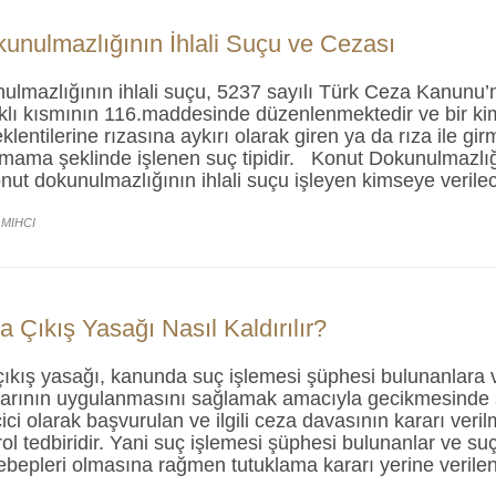
unulmazlığının İhlali Suçu ve Cezası
ulmazlığının ihlali suçu, 5237 sayılı Türk Ceza Kanunu’
ıklı kısmının 116.maddesinde düzenlenmektedir ve bir k
lentilerine rızasına aykırı olarak giren ya da rıza ile gi
mama şeklinde işlenen suç tipidir. Konut Dokunulmazlığ
ut dokunulmazlığının ihlali suçu işleyen kimseye veril
 MIHCI
a Çıkış Yasağı Nasıl Kaldırılır?
çıkış yasağı, kanunda suç işlemesi şüphesi bulunanlara v
arının uygulanmasını sağlamak amacıyla gecikmesinde
ici olarak başvurulan ve ilgili ceza davasının kararı ve
trol tedbiridir. Yani suç işlemesi şüphesi bulunanlar ve s
ebepleri olmasına rağmen tutuklama kararı yerine verile