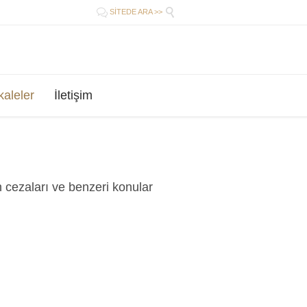


SİTEDE ARA >>
aleler
İletişim
rın cezaları ve benzeri konular