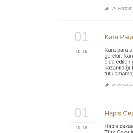
AV. MUSTAFA

01
Kara Para
Kara para a
10 '16
gerekir. Kar
elde edilen 
kazanıldığı
tutulamamak
AV. MUSTAFA

01
Hapis Cez
Hapis cezası
10 '16
Türk Ceza K