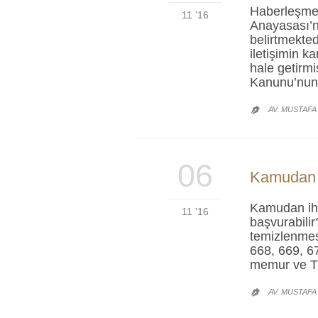
Haberleşme, 
11 '16
Anayasası’n
belirtmekte
iletişimin k
hale getirm
Kanunu’nun 
AV. MUSTAFA

06
Kamudan İ
Kamudan ihr
11 '16
başvurabili
temizlenmes
668, 669, 67
memur ve T
AV. MUSTAFA
