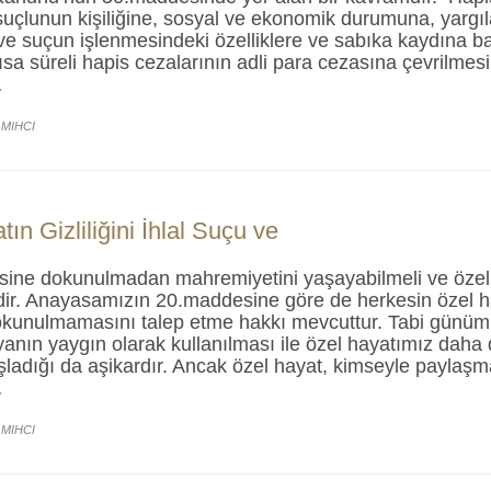
 suçlunun kişiliğine, sosyal ve ekonomik durumuna, yar
ve suçun işlenmesindeki özelliklere ve sabıka kaydına 
sa süreli hapis cezalarının adli para cezasına çevrilmesi
…
 MIHCI
ın Gizliliğini İhlal Suçu ve
esine dokunulmadan mahremiyetini yaşayabilmeli ve özel
idir. Anayasamızın 20.maddesine göre de herkesin özel ha
 dokunulmamasını talep etme hakkı mevcuttur. Tabi günüm
anın yaygın olarak kullanılması ile özel hayatımız daha
ladığı da aşikardır. Ancak özel hayat, kimseyle paylaşm
…
 MIHCI