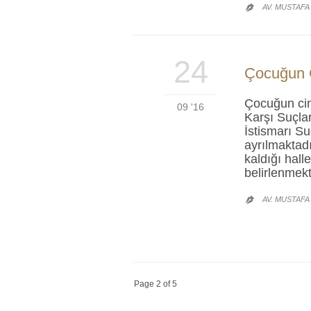
AV. MUSTAFA

24
Çocuğun C
Çocuğun cin
09 '16
Karşı Suçla
İstismarı S
ayrılmaktad
kaldığı hall
belirlenmek
AV. MUSTAFA

Page 2 of 5