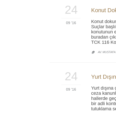
24
Konut Dok
Konut dokun
09 '16
Suçlar başl
konutunun ek
buradan çık
TCK 116 Kon
AV. MUSTAFA

24
Yurt Dışın
Yurt dışına 
09 '16
ceza kanunl
hallerde geç
bir adli kon
tutuklama s