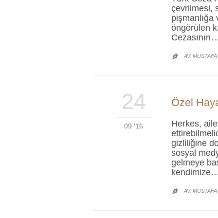
çevrilmesi,
pişmanlığa 
öngörülen kı
Cezasının
AV. MUSTAFA

24
Özel Hayat
Herkes, ail
09 '16
ettirebilmel
gizliliğine
sosyal medy
gelmeye baş
kendimize
AV. MUSTAFA
