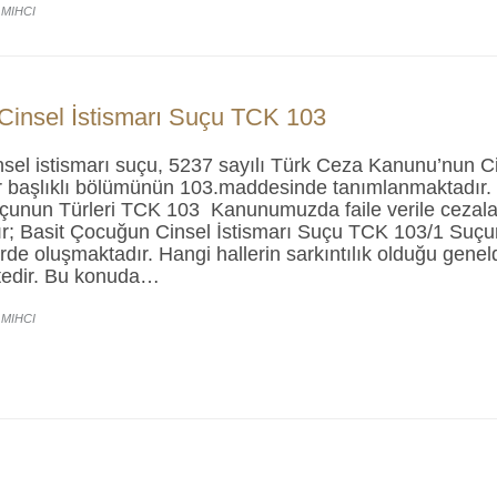
 MIHCI
insel İstismarı Suçu TCK 103
sel istismarı suçu, 5237 sayılı Türk Ceza Kanunu’nun 
r başlıklı bölümünün 103.maddesinde tanımlanmaktadır.
uçunun Türleri TCK 103 Kanunumuzda faile verile cezalar
ır; Basit Çocuğun Cinsel İstismarı Suçu TCK 103/1 Suçun
erde oluşmaktadır. Hangi hallerin sarkıntılık olduğu geneld
tedir. Bu konuda…
 MIHCI