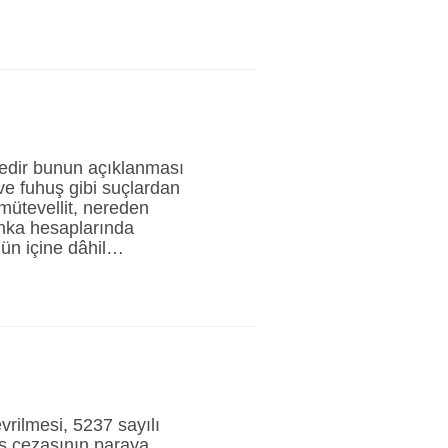
edir bunun açıklanması
 ve fuhuş gibi suçlardan
 mütevellit, nereden
anka hesaplarında
ün içine dâhil…
vrilmesi, 5237 sayılı
s cezasının paraya