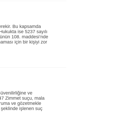
erekir. Bu kapsamda
Hukukta ise 5237 sayılı
ümünün 108. maddesi’nde
ası için bir kişiyi zor
enilirliğine ve
 247 Zimmet suçu, mala
koruma ve gözetmekle
şeklinde işlenen suç