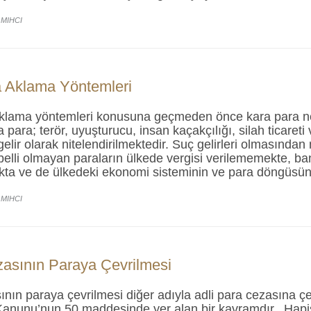
 MIHCI
 Aklama Yöntemleri
klama yöntemleri konusuna geçmeden önce kara para n
a para; terör, uyuşturucu, insan kaçakçılığı, silah ticareti
gelir olarak nitelendirilmektedir. Suç gelirleri olmasından
 belli olmayan paraların ülkede vergisi verilememekte, b
ta ve de ülkedeki ekonomi sisteminin ve para döngüsün
 MIHCI
asının Paraya Çevrilmesi
nın paraya çevrilmesi diğer adıyla adli para cezasına çe
anunu’nun 50.maddesinde yer alan bir kavramdır. Hapi