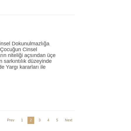
Cinsel Dokunulmazlığa
 Çocuğun Cinsel
ın niteliği açsından üçe
 sarkıntılık düzeyinde
e Yargı kararları ile
Prev
1
2
3
4
5
Next