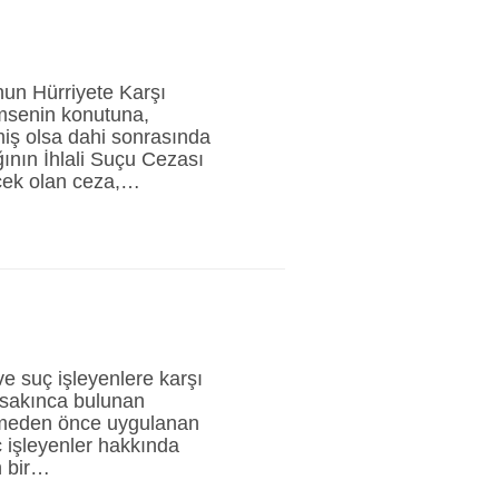
nun Hürriyete Karşı
imsenin konutuna,
rmiş olsa dahi sonrasında
ının İhlali Suçu Cezası
ecek olan ceza,…
e suç işleyenlere karşı
 sakınca bulunan
rilmeden önce uygulanan
uç işleyenler hakkında
n bir…