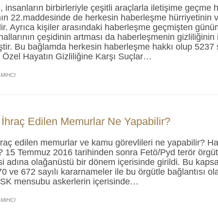
insanların birbirleriyle çeşitli araçlarla iletişime geçme ha
ın 22.maddesinde de herkesin haberleşme hürriyetinin 
dir. Ayrıca kişiler arasındaki haberleşme geçmişten günü
anallarının çeşidinin artması da haberleşmenin gizliliğinin
iştir. Bu bağlamda herkesin haberleşme hakkı olup 5237 
Özel Hayatın Gizliliğine Karşı Suçlar…
 MIHCI
hraç Edilen Memurlar Ne Yapabilir?
aç edilen memurlar ve kamu görevlileri ne yapabilir? Ha
r? 15 Temmuz 2016 tarihinden sonra Fetö/Pyd terör örgüt
i adına olağanüstü bir dönem içerisinde girildi. Bu kap
0 ve 672 sayılı kararnameler ile bu örgütle bağlantısı o
SK mensubu askerlerin içerisinde…
 MIHCI