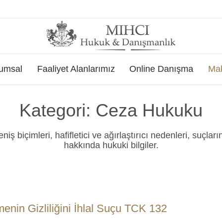
Skip
umsal
Faaliyet Alanlarımız
Online Danışma
Mak
to
content
Kategori:
Ceza Hukuku
niş biçimleri, hafifletici ve ağırlaştırıcı nedenleri, suçla
hakkında hukuki bilgiler.
enin Gizliliğini İhlal Suçu TCK 132