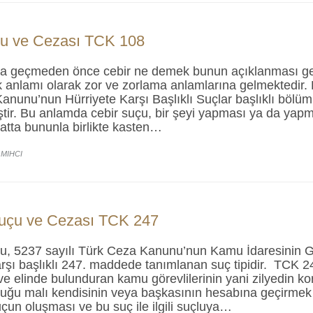
çu ve Cezası TCK 108
na geçmeden önce cebir ne demek bunun açıklanması g
k anlamı olarak zor ve zorlama anlamlarına gelmektedir. 
anunu’nun Hürriyete Karşı Başlıklı Suçlar başlıklı böl
ir. Bu anlamda cebir suçu, bir şeyi yapması ya da yapmam
atta bununla birlikte kasten…
 MIHCI
uçu ve Cezası TCK 247
, 5237 sayılı Türk Ceza Kanunu’nun Kamu İdaresinin Güv
karşı başlıklı 247. maddede tanımlanan suç tipidir. TCK
ve elinde bulunduran kamu görevlilerinin yani zilyedin 
uğu malı kendisinin veya başkasının hesabına geçirmek 
suçun oluşması ve bu suç ile ilgili suçluya…