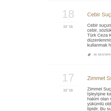
18
Cebir Su
Cebir suçu
10 '16
cebir, sözlü
Türk Ceza K
düzenlenmişt
kullanmak h
AV. MUSTAFA

17
Zimmet S
Zimmet Suçu
10 '16
İşleyişine 
hakim olan 
yükümlü old
tipidir. Bu 