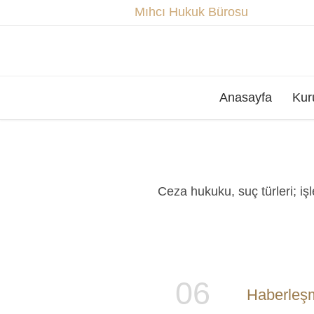
Mıhcı Hukuk Bürosu
Anasayfa
Kur
Ceza hukuku, suç türleri; işle
06
Haberleşm