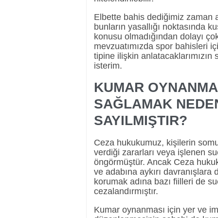
Elbette bahis dediğimiz zaman ak
bunların yasallığı noktasında ku
konusu olmadığından dolayı ço
mevzuatımızda spor bahisleri iç
tipine ilişkin anlatacaklarımızın
isterim.
KUMAR OYNANMASI
SAĞLAMAK NEDE
SAYILMIŞTIR?
Ceza hukukumuz, kişilerin somut
verdiği zararları veya işlenen su
öngörmüştür. Ancak Ceza huku
ve adabına aykırı davranışlara
korumak adına bazı fiilleri de s
cezalandırmıştır.
Kumar oynanması için yer ve i