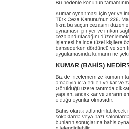
Bu nedenle konunun tamamının o
Kumar oynanması için yer ve im
Türk Ceza Kanunu’nun 228. Madd
fıkra bu suçun cezasını düzenlem
oynaması için yer ve imkan sağla
cezalandırılacağını düzenlemekte
işlemesi halinde tüzel kişilere 
bahsederken dördüncü ve son f
uygulamasında kumarın ne şeki
KUMAR (BAHİS) NEDİR
Biz de incelememize kumarın ta
amacıyla icra edilen ve kar ve z
Görüldüğü üzere tanımda dikkat
yapılan, ancak kar ve zararın 
olduğu oyunlar olmasıdır.
Bahis olarak adlandırılabilecek 
sokaklarda veya bazı salonlarda
bunların sonuçlarına bahis oyn
nitelendirilebilir.