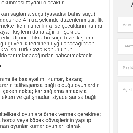
kunması faydalı olacaktır.
kan sağlama suçu (yasadışı bahis suçu)
esinde 4 fıkra şeklinde düzenlenmiştir. İlk
ekte iken, ikinci fıkra ise çocukların kumar
yan kişilerin daha ağır bir şekilde
dir. Üçüncü fıkra bu suçu tüzel kişilerin
özgü güvenlik tedbirleri uygulanacağından
ıkra ise Türk Ceza Kanunu’nun
lde tanımlanacağından bahsetmektedir.
?
nımı ile başlayalım. Kumar, kazanç
ararın talihe/şansa bağlı olduğu oyunlardır.
i çeken nokta; kar sağlama amacıyla
emekten ve çalışmadan ziyade şansa bağlı
nitelikteki oyunlara örnek vermek gerekirse;
 horoz veya köpek dövüşlerinin yapılıp
anan oyunlar kumar oyunları olarak