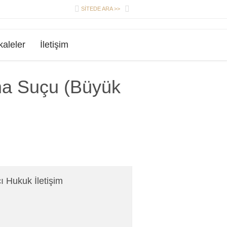


SİTEDE ARA >>
aleler
İletişim
a Suçu (Büyük