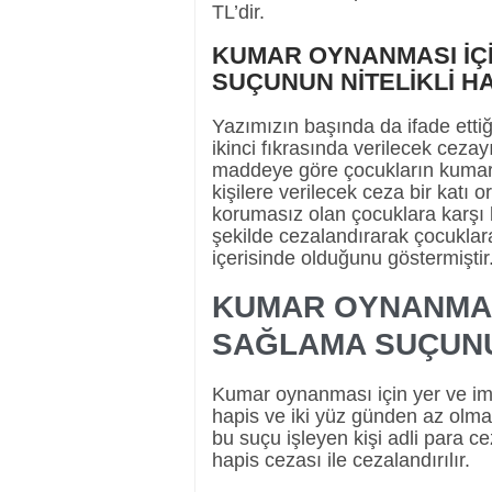
TL’dir.
KUMAR OYNANMASI İÇ
SUÇUNUN NİTELİKLİ H
Yazımızın başında da ifade ett
ikinci fıkrasında verilecek cezayı a
maddeye göre çocukların kumar
kişilere verilecek ceza bir katı 
korumasız olan çocuklara karşı 
şekilde cezalandırarak çocuklar
içerisinde olduğunu göstermiştir
KUMAR OYNANMASI
SAĞLAMA SUÇUNU
Kumar oynanması için yer ve imk
hapis ve iki yüz günden az olmam
bu suçu işleyen kişi adli para c
hapis cezası ile cezalandırılır.