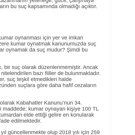
 kazanmanın yeteneğe, güce, çalışmaya
ların bu suç kapsamında olmadığı açıktır.
 kumar oynanması için yer ve imkan
üzere kumar oynatmak kanunumuzda suç
umar oynamak da suç mudur? Şimdi bu
 bir suç olarak düzenlenmemiştir. Ancak
telendirilen bazı fiiller de bulunmaktadır.
ler, suç teşkil etmedikleri halde
üzünden suçlara göre daha hafif cezaların
olarak Kabahatler Kanunu’nun 34.
ili maddede; kumar oynayan kişiye 100 TL
 kumardan elde ettiği gelire en konularak
fade edilmektedir.
yıl güncellenmekte olup 2018 yılı için 259