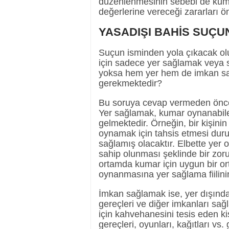
düzenlenmesinin sebebi de kum
değerlerine vereceği zararları ö
YASADIŞI BAHİS SUÇ
Suçun isminden yola çıkacak ol
için sadece yer sağlamak veya 
yoksa hem yer hem de imkan sağla
gerekmektedir?
Bu soruya cevap vermeden önce b
Yer sağlamak, kumar oynanabil
gelmektedir. Örneğin, bir kişin
oynamak için tahsis etmesi dur
sağlamış olacaktır. Elbette yer o
sahip olunması şeklinde bir zor
ortamda kumar için uygun bir or
oynanmasına yer sağlama fiilini
İmkan sağlamak ise, yer dışında
gereçleri ve diğer imkanları s
için kahvehanesini tesis eden k
gereçleri, oyunları, kağıtları v