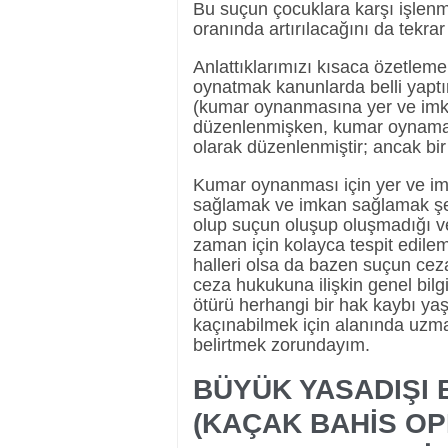
Bu suçun çocuklara karşı işlenme
oranında artırılacağını da tekra
Anlattıklarımızı kısaca özetle
oynatmak kanunlarda belli yaptır
(kumar oynanmasına yer ve imka
düzenlenmişken, kumar oynama
olarak düzenlenmiştir; ancak bir 
Kumar oynanması için yer ve i
sağlamak ve imkan sağlamak şekli
olup suçun oluşup oluşmadığı 
zaman için kolayca tespit edile
halleri olsa da bazen suçun cez
ceza hukukuna ilişkin genel bilgi
ötürü herhangi bir hak kaybı y
kaçınabilmek için alanında uzm
belirtmek zorundayım.
BÜYÜK YASADIŞI
(KAÇAK BAHİS O