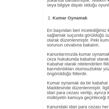
yukarıda bahsetmiştik. Nitekim
veya bilgiye dayalı olduğu oyun
Kumar Oynamak
En başından beri incelediğimiz
sağlamak suçunda görüldüğü 
olarak düzenlenmiştir. Peki k
sorunun cevabına bakalım.
Kanunlarımızda kumar oynamak,
ceza hukukunda kabahat olarak ni
Kabahat olarak nitelendirilen fiil
barındırdıkları olumsuzluklar y
öngörüldüğü fiillerdir.
Kumar oynamak da bir kabahat 
Maddesinde düzenlenmiştir. İlg
idari para cezası verilip, ayrıca
mülkiyetin kamuya geçirileceği i
Kanundaki idari para cezası her 