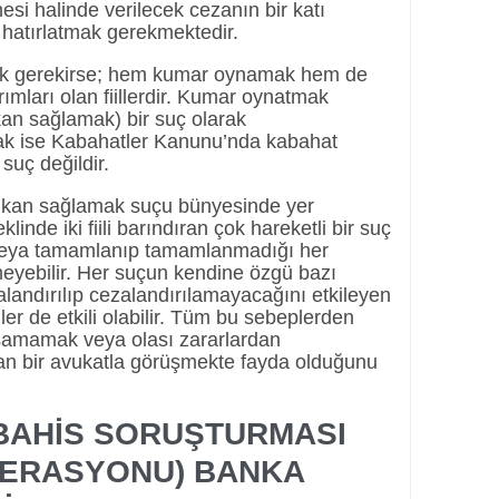
si halinde verilecek cezanın bir katı
r hatırlatmak gerekmektedir.
mek gerekirse; hem kumar oynamak hem de
ımları olan fiillerdir. Kumar oynatmak
n sağlamak) bir suç olarak
k ise Kabahatler Kanunu’nda kabahat
suç değildir.
mkan sağlamak suçu bünyesinde yer
nde iki fiili barındıran çok hareketli bir suç
veya tamamlanıp tamamlanmadığı her
meyebilir. Her suçun kendine özgü bazı
alandırılıp cezalandırılamayacağını etkileyen
ler de etkili olabilir. Tüm bu sebeplerden
aşamamak veya olası zararlardan
an bir avukatla görüşmekte fayda olduğunu
 BAHİS SORUŞTURMASI
PERASYONU)
BANKA