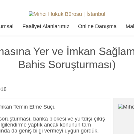
Skip
umsal
Faaliyet Alanlarımız
Online Danışma
Mak
to
content
asına Yer ve İmkan Sağlam
Bahis Soruşturması)
018
soruşturması, banka blokesi ve yurtdışı çıkış
ilgilendirme yaptık ancak konunun tam
kında da geniş bilgi vermeyi uygun gördük.