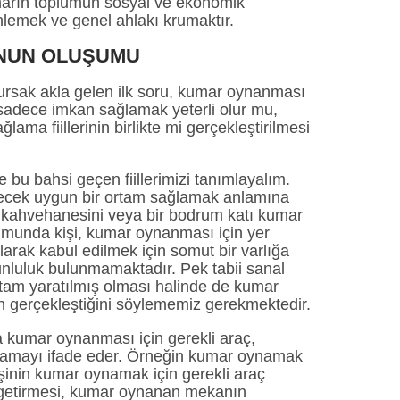
arın toplumun sosyal ve ekonomik
nlemek ve genel ahlakı krumaktır.
UNUN OLUŞUMU
ursak akla gelen ilk soru, kumar oynanması
sadece imkan sağlamak yeterli olur mu,
ma fiillerinin birlikte mi gerçekleştirilmesi
u bahsi geçen fiillerimizi tanımlayalım.
ecek uygun bir ortam sağlamak anlamına
in kahvehanesini veya bir bodrum katı kumar
umunda kişi, kumar oynanması için yer
larak kabul edilmek için somut bir varlığa
unluluk bulunmamaktadır. Pek tabii sanal
tam yaratılmış olması halinde de kumar
n gerçekleştiğini söylememiz gerekmektedir.
 kumar oynanması için gerekli araç,
ağlamayı ifade eder. Örneğin kumar oynamak
işinin kumar oynamak için gerekli araç
s. getirmesi, kumar oynanan mekanın