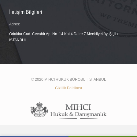
İletişim Bilgileri
Adres:
Ortaklar Cad. Cevahir Ap. No: 14 Kat:4 Daire:7 Mecidiyeköy, Şişli /
İSTANBUL
© 2020 MIHCI HUKUK BÜROSU | İSTANBUL
Gizlilik Politikası