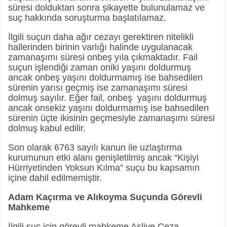
süresi dolduktan sonra şikayette bulunulamaz ve
suç hakkında soruşturma başlatılamaz.
İlgili suçun daha ağır cezayı gerektiren nitelikli
hallerinden birinin varlığı halinde uygulanacak
zamanaşımı süresi onbeş yıla çıkmaktadır. Fail
suçun işlendiği zaman oniki yaşını doldurmuş
ancak onbeş yaşını doldurmamış ise bahsedilen
sürenin yarısı geçmiş ise zamanaşımı süresi
dolmuş sayılır. Eğer fail, onbeş yaşını doldurmuş
ancak onsekiz yaşını doldurmamış ise bahsedilen
sürenin üçte ikisinin geçmesiyle zamanaşımı süresi
dolmuş kabul edilir.
Son olarak 6763 sayılı kanun ile uzlaştırma
kurumunun etki alanı genişletilmiş ancak “Kişiyi
Hürriyetinden Yoksun Kılma” suçu bu kapsamın
içine dahil edilmemiştir.
Adam Kaçırma ve Alıkoyma Suçunda Görevli
Mahkeme
İlgili suç için görevli mahkeme Asliye Ceza