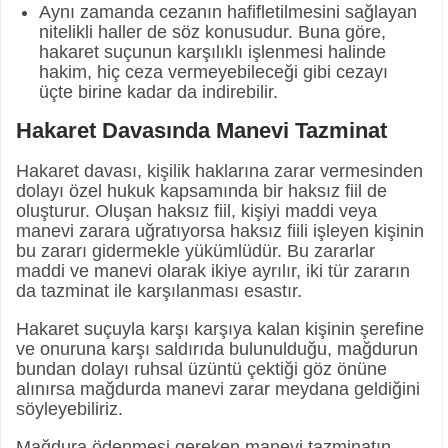
Aynı zamanda cezanın hafifletilmesini sağlayan
nitelikli haller de söz konusudur. Buna göre,
hakaret suçunun karşılıklı işlenmesi halinde
hakim, hiç ceza vermeyebileceği gibi cezayı
üçte birine kadar da indirebilir.
Hakaret Davasında Manevi Tazminat
Hakaret davası, kişilik haklarına zarar vermesinden
dolayı özel hukuk kapsamında bir haksız fiil de
oluşturur. Oluşan haksız fiil, kişiyi maddi veya
manevi zarara uğratıyorsa haksız fiili işleyen kişinin
bu zararı gidermekle yükümlüdür. Bu zararlar
maddi ve manevi olarak ikiye ayrılır, iki tür zararın
da tazminat ile karşılanması esastır.
Hakaret suçuyla karşı karşıya kalan kişinin şerefine
ve onuruna karşı saldırıda bulunulduğu, mağdurun
bundan dolayı ruhsal üzüntü çektiği göz önüne
alınırsa mağdurda manevi zarar meydana geldiğini
söyleyebiliriz.
Mağdura ödenmesi gereken manevi tazminatın