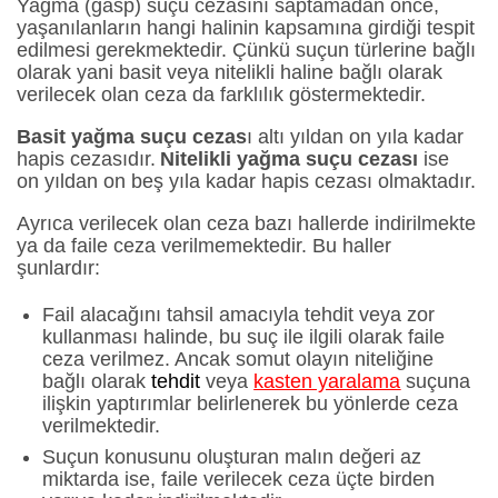
Yağma (gasp) suçu cezasını saptamadan önce,
yaşanılanların hangi halinin kapsamına girdiği tespit
edilmesi gerekmektedir. Çünkü suçun türlerine bağlı
olarak yani basit veya nitelikli haline bağlı olarak
verilecek olan ceza da farklılık göstermektedir.
Basit yağma suçu cezas
ı altı yıldan on yıla kadar
hapis cezasıdır.
Nitelikli yağma suçu cezası
ise
on yıldan on beş yıla kadar hapis cezası olmaktadır.
Ayrıca verilecek olan ceza bazı hallerde indirilmekte
ya da faile ceza verilmemektedir. Bu haller
şunlardır:
Fail alacağını tahsil amacıyla tehdit veya zor
kullanması halinde, bu suç ile ilgili olarak faile
ceza verilmez. Ancak somut olayın niteliğine
bağlı olarak
tehdit
veya
kasten yaralama
suçuna
ilişkin yaptırımlar belirlenerek bu yönlerde ceza
verilmektedir.
Suçun konusunu oluşturan malın değeri az
miktarda ise, faile verilecek ceza üçte birden