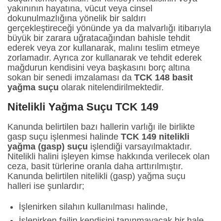
yakınının hayatına, vücut veya cinsel
dokunulmazlığına yönelik bir saldırı
gerçekleştireceği yönünde ya da malvarlığı itibarıyla
büyük bir zarara uğratacağından bahisle tehdit
ederek veya zor kullanarak, malını teslim etmeye
zorlamadır. Ayrıca zor kullanarak ve tehdit ederek
mağdurun kendisini veya başkasını borç altına
sokan bir senedi imzalaması da
TCK 148 basit
yağma suçu
olarak nitelendirilmektedir.
Nitelikli Yağma Suçu TCK 149
Kanunda belirtilen bazı hallerin varlığı ile birlikte
gasp suçu işlenmesi halinde
TCK 149 nitelikli
yağma (gasp) suçu
işlendiği varsayılmaktadır.
Nitelikli halini işleyen kimse hakkında verilecek olan
ceza, basit türlerine oranla daha arttırılmıştır.
Kanunda belirtilen nitelikli (gasp) yağma suçu
halleri ise şunlardır;
İşlenirken silahın kullanılması halinde,
İşlenirken failin kendisini tanınmayacak bir hale