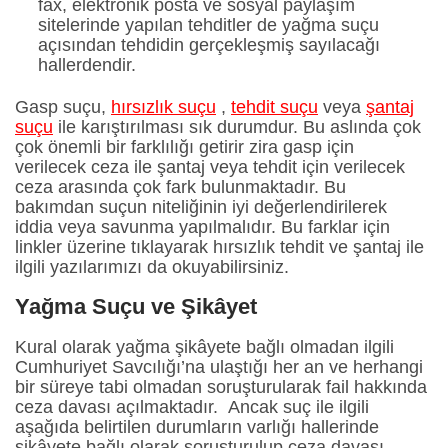
fax, elektronik posta ve sosyal paylaşım
sitelerinde yapılan tehditler de yağma suçu
açısından tehdidin gerçekleşmiş sayılacağı
hallerdendir.
Gasp suçu,
hırsızlık suçu
,
tehdit suçu
veya
şantaj
suçu
ile karıştırılması sık durumdur. Bu aslında çok
çok önemli bir farklılığı getirir zira gasp için
verilecek ceza ile şantaj veya tehdit için verilecek
ceza arasında çok fark bulunmaktadır. Bu
bakımdan suçun niteliğinin iyi değerlendirilerek
iddia veya savunma yapılmalıdır. Bu farklar için
linkler üzerine tıklayarak hırsızlık tehdit ve şantaj ile
ilgili yazılarımızı da okuyabilirsiniz.
Yağma Suçu ve Şikâyet
Kural olarak yağma şikâyete bağlı olmadan ilgili
Cumhuriyet Savcılığı’na ulaştığı her an ve herhangi
bir süreye tabi olmadan soruşturularak fail hakkında
ceza davası açılmaktadır. Ancak suç ile ilgili
aşağıda belirtilen durumların varlığı hallerinde
şikâyete bağlı olarak soruşturulup ceza davası