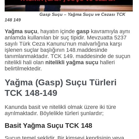
Gasp Suçu – Yağma Suçu ve Cezası TCK
148 149
Yağma suçu
, hayatın içinde
gasp
kavramıyla aynı
anlamda kullanılan bir suç tipidir. Mevzuatta 5237
sayılı Türk Ceza Kanunu’nun malvarlığına karşı
işlenen suçlar başlığının 148.maddesinde
tanımlanmaktadır. TCK 149. maddesinde de suçun
nitelikli hali olan
nitelikli yağma suçu
halleri
belirtilmektedir.
Yağma (Gasp) Suçu Türleri
TCK 148-149
Kanunda basit ve nitelikli olmak üzere iki türe
ayrılmaktadır. Böylelikle türleri şunlardır;
Basit Yağma Suçu TCK 148
Suçun temel şeklidir. Bir kimseyi kendisinin veya