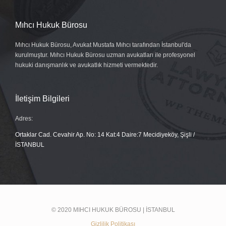
Mıhcı Hukuk Bürosu
Mıhcı Hukuk Bürosu, Avukat Mustafa Mıhcı tarafından İstanbul'da
kurulmuştur. Mıhcı Hukuk Bürosu uzman avukatları ile profesyonel
hukuki danışmanlık ve avukatlık hizmeti vermektedir.
İletişim Bilgileri
Adres:
Ortaklar Cad. Cevahir Ap. No: 14 Kat:4 Daire:7 Mecidiyeköy, Şişli /
İSTANBUL
© 2020 MIHCI HUKUK BÜROSU | İSTANBUL
Gizlilik Politikası