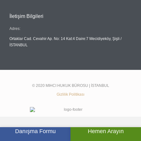
İletişim Bilgileri
Adres:
Ortaklar Cad. Cevahir Ap. No: 14 Kat:4 Daire:7 Mecidiyeköy, Şişli /
İSTANBUL
© 2020 MIHCI HUKUK BÜROSU | İSTANBUL
Gizlilik Politikası
Danışma Formu
Hemen Arayın





SOSYAL MEDYADA BİZ: