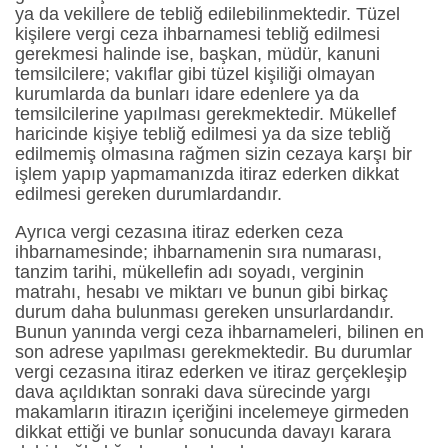
ya da vekillere de tebliğ edilebilinmektedir. Tüzel
kişilere vergi ceza ihbarnamesi tebliğ edilmesi
gerekmesi halinde ise, başkan, müdür, kanuni
temsilcilere; vakıflar gibi tüzel kişiliği olmayan
kurumlarda da bunları idare edenlere ya da
temsilcilerine yapılması gerekmektedir. Mükellef
haricinde kişiye tebliğ edilmesi ya da size tebliğ
edilmemiş olmasına rağmen sizin cezaya karşı bir
işlem yapıp yapmamanızda itiraz ederken dikkat
edilmesi gereken durumlardandır.
Ayrıca vergi cezasına itiraz ederken ceza
ihbarnamesinde; ihbarnamenin sıra numarası,
tanzim tarihi, mükellefin adı soyadı, verginin
matrahı, hesabı ve miktarı ve bunun gibi birkaç
durum daha bulunması gereken unsurlardandır.
Bunun yanında vergi ceza ihbarnameleri, bilinen en
son adrese yapılması gerekmektedir. Bu durumlar
vergi cezasına itiraz ederken ve itiraz gerçekleşip
dava açıldıktan sonraki dava sürecinde yargı
makamların itirazın içeriğini incelemeye girmeden
dikkat ettiği ve bunlar sonucunda davayı karara