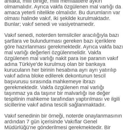
ahlaka, milli birliğe, milli menfaatlere aykırı
olmamalıdır. Ayrıca vakfa özgülenen mal varlığı da
amaca yeterli nitelikte olmalıdır. Bu durumların var
olması halinde vakıf, iki şekilde kurulmaktadır.
Bunlar; vakıf senedi ve vasiyetnamedir.
Vakıf senedi, noterden temsilciler aracılığıyla bazı
şartlara ve bulundurması gereken bazı içeriklere
göre hazırlanması gerekmektedir. Ayrıca vakfa bazı
mal varlığı değerleri özgülenmelidir. Vakfa
özgülenen mal varlığı nakit para ise paranın vakıf
adına Türkiye’de kurulmuş olan bir bankaya
kurucuların her birinin hesabına ayrı ayrı yatırılıp
vakıf adına bloke edilerek dekontunun tescil
başvurusu sırasında mahkemeye ibrazı
gerekmektedir. Vakfa özgülenen mal varlığı
taşınmaz ya da taşınır bir malvarlığı ise değer
tespitinin mahkeme tarafından yaptırılması ve ilgili
sicillerine vakıf adına tescili sağlanmaktadır.
Vakıf senedinin bir örneği, noterde onaylanmasının
ardından 7 gün içerisinde Vakıflar Genel
Müdürlüğü’ne gönderilmesi gerekmektedir. Bir