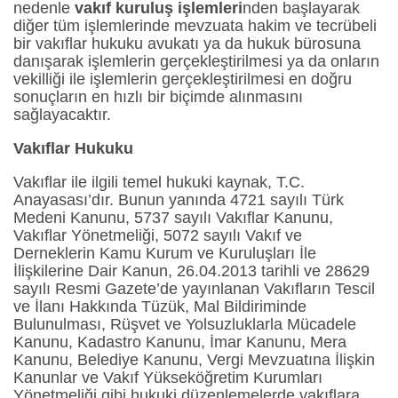
nedenle
vakıf kuruluş işlemleri
nden başlayarak
diğer tüm işlemlerinde mevzuata hakim ve tecrübeli
bir vakıflar hukuku avukatı ya da hukuk bürosuna
danışarak işlemlerin gerçekleştirilmesi ya da onların
vekilliği ile işlemlerin gerçekleştirilmesi en doğru
sonuçların en hızlı bir biçimde alınmasını
sağlayacaktır.
Vakıflar Hukuku
Vakıflar ile ilgili temel hukuki kaynak, T.C.
Anayasası’dır. Bunun yanında 4721 sayılı Türk
Medeni Kanunu, 5737 sayılı Vakıflar Kanunu,
Vakıflar Yönetmeliği, 5072 sayılı Vakıf ve
Derneklerin Kamu Kurum ve Kuruluşları İle
İlişkilerine Dair Kanun, 26.04.2013 tarihli ve 28629
sayılı Resmi Gazete’de yayınlanan Vakıfların Tescil
ve İlanı Hakkında Tüzük, Mal Bildiriminde
Bulunulması, Rüşvet ve Yolsuzluklarla Mücadele
Kanunu, Kadastro Kanunu, İmar Kanunu, Mera
Kanunu, Belediye Kanunu, Vergi Mevzuatına İlişkin
Kanunlar ve Vakıf Yükseköğretim Kurumları
Yönetmeliği gibi hukuki düzenlemelerde vakıflara