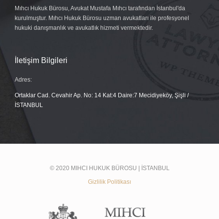
Mıhcı Hukuk Bürosu, Avukat Mustafa Mıhcı tarafından İstanbul'da
kurulmuştur. Mıhcı Hukuk Bürosu uzman avukatları ile profesyonel
hukuki danışmanlık ve avukatlık hizmeti vermektedir.
İletişim Bilgileri
Adres:
Ortaklar Cad. Cevahir Ap. No: 14 Kat:4 Daire:7 Mecidiyeköy, Şişli /
İSTANBUL
© 2020 MIHCI HUKUK BÜROSU | İSTANBUL
Gizlilik Politikası