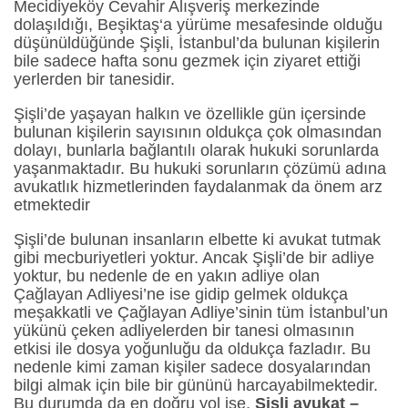
Mecidiyeköy Cevahir Alışveriş merkezinde
dolaşıldığı, Beşiktaş‘a yürüme mesafesinde olduğu
düşünüldüğünde Şişli, İstanbul’da bulunan kişilerin
bile sadece hafta sonu gezmek için ziyaret ettiği
yerlerden bir tanesidir.
Şişli’de yaşayan halkın ve özellikle gün içersinde
bulunan kişilerin sayısının oldukça çok olmasından
dolayı, bunlarla bağlantılı olarak hukuki sorunlarda
yaşanmaktadır. Bu hukuki sorunların çözümü adına
avukatlık hizmetlerinden faydalanmak da önem arz
etmektedir
Şişli’de bulunan insanların elbette ki avukat tutmak
gibi mecburiyetleri yoktur. Ancak Şişli’de bir adliye
yoktur, bu nedenle de en yakın adliye olan
Çağlayan Adliyesi’ne ise gidip gelmek oldukça
meşakkatli ve Çağlayan Adliye’sinin tüm İstanbul’un
yükünü çeken adliyelerden bir tanesi olmasının
etkisi ile dosya yoğunluğu da oldukça fazladır. Bu
nedenle kimi zaman kişiler sadece dosyalarından
bilgi almak için bile bir gününü harcayabilmektedir.
Bu durumda da en doğru yol ise,
Şişli avukat –