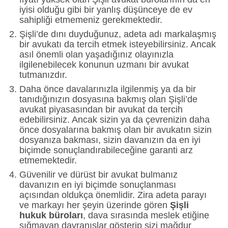
iyisi olduğu gibi bir yanlış düşünceye de ev
sahipliği etmemeniz gerekmektedir.
Şişli’de dını duyduğunuz, adeta adı markalaşmış
bir avukatı da tercih etmek isteyebilirsiniz. Ancak
asıl önemli olan yaşadığınız olayınızla
ilgilenebilecek konunun uzmanı bir avukat
tutmanızdır.
Daha önce davalarınızla ilgilenmiş ya da bir
tanıdığınızın dosyasına bakmış olan Şişli’de
avukat piyasasından bir avukat da tercih
edebilirsiniz. Ancak sizin ya da çevrenizin daha
önce dosyalarına bakmış olan bir avukatın sizin
dosyanıza bakması, sizin davanızın da en iyi
biçimde sonuçlandırabileceğine garanti arz
etmemektedir.
Güvenilir ve dürüst bir avukat bulmanız
davanızın en iyi biçimde sonuçlanması
açısından oldukça önemlidir. Zira adeta parayı
ve markayı her şeyin üzerinde gören
Şişli
hukuk büroları
, dava sırasında meslek etiğine
sığmayan davranışlar gösterip sizi mağdur