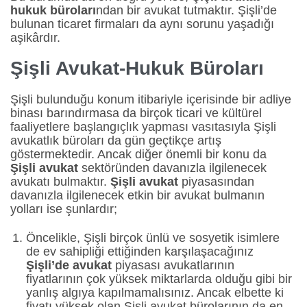
hukuk büroları
ndan bir avukat tutmaktır. Şişli’de
bulunan ticaret firmaları da aynı sorunu yaşadığı
aşikârdır.
Şişli Avukat-Hukuk Büroları
Şişli bulunduğu konum itibariyle içerisinde bir adliye
binası barındırmasa da birçok ticari ve kültürel
faaliyetlere başlangıçlık yapması vasıtasıyla Şişli
avukatlık büroları da gün geçtikçe artış
göstermektedir. Ancak diğer önemli bir konu da
Şişli avukat
sektöründen davanızla ilgilenecek
avukatı bulmaktır.
Şişli avukat
piyasasından
davanızla ilgilenecek etkin bir avukat bulmanın
yolları ise şunlardır;
Öncelikle, Şişli birçok ünlü ve sosyetik isimlere
de ev sahipliği ettiğinden karşılaşacağınız
Şişli’de avukat
piyasası avukatlarının
fiyatlarının çok yüksek miktarlarda olduğu gibi bir
yanlış algıya kapılmamalısınız. Ancak elbette ki
fiyatı yüksek olan Şişli avukat bürolarının da en