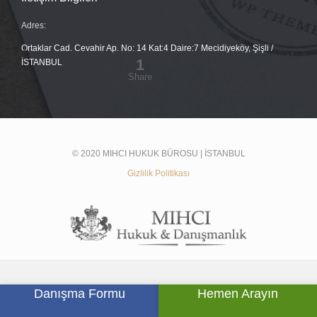
Adres:
Ortaklar Cad. Cevahir Ap. No: 14 Kat:4 Daire:7 Mecidiyeköy, Şişli /
İSTANBUL
© 2020 MIHCI HUKUK BÜROSU | İSTANBUL
Gizlilik Politikası
Danışma Formu
Hemen Arayın





SOSYAL MEDYADA BİZ: