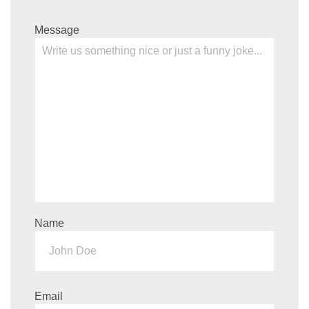
Message
Name
Email