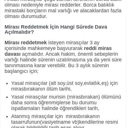
olması nedeniyle mirası redderler. Borca batıklık
mirastaki borçların mal varlığı ve alacaklardan fazla
olması durumudur.
Mirası Reddetmek İçin Hangi Sürede Dava
Açılmalıdır?
Mirası reddetmek
isteyen mirasçılar 3 ay
içerisinde mahkemeye başvurarak
reddi miras
davası
açmalıdır. Ancak hakim, önemli sebeplerin
varlığı halinde sürenin uzatılmasına ya da yeni süre
tanınmasına karar verebilir. Bu 3 aylık sürenin
başlangıcı için;
Yasal mirasçılar (alt soy,üst soy,evlatlık,eş) için
mirasbırakanın ölüm tarihi,
Yasal mirasçılar murisin (mirasbırakan) ölümünü
daha sonra öğrenmişlerse bu durumu
ispatlamaları halinde öğrendikleri tarih,
Atanmış mirasçılar için mirasbırakanın
tasarrufunun(vasiyetname vb)kendilerine resmi
olarak bildirildiği tarih esas alınır.