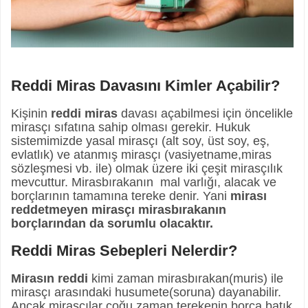
Reddi Miras Davasını Kimler Açabilir?
Kişinin
reddi miras
davası açabilmesi için öncelikle
mirasçı sıfatına sahip olması gerekir. Hukuk
sistemimizde yasal mirasçı (alt soy, üst soy, eş,
evlatlık) ve atanmış mirasçı (vasiyetname,miras
sözleşmesi vb. ile) olmak üzere iki çeşit mirasçılık
mevcuttur. Mirasbırakanın mal varlığı, alacak ve
borçlarının tamamına tereke denir. Yani
mirası
reddetmeyen mirasçı mirasbırakanın
borçlarından da sorumlu olacaktır.
Reddi Miras Sebepleri Nelerdir?
Mirasın reddi
kimi zaman mirasbırakan(muris) ile
mirasçı arasındaki husumete(soruna) dayanabilir.
Ancak mirasçılar çoğu zaman terekenin borca batık