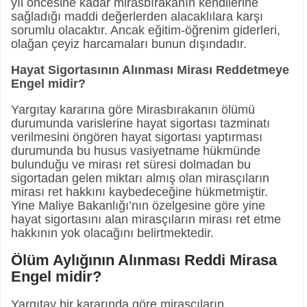
yıl öncesine kadar mirasbırakanın kendilerine
sağladığı maddi değerlerden alacaklılara karşı
sorumlu olacaktır. Ancak eğitim-öğrenim giderleri,
olağan çeyiz harcamaları bunun dışındadır.
Hayat Sigortasının Alınması Mirası Reddetmeye
Engel midir?
Yargıtay kararına göre Mirasbırakanın ölümü
durumunda varislerine hayat sigortası tazminatı
verilmesini öngören hayat sigortası yaptırması
durumunda bu husus vasiyetname hükmünde
bulunduğu ve mirası ret süresi dolmadan bu
sigortadan gelen miktarı almış olan mirasçıların
mirası ret hakkını kaybedeceğine hükmetmiştir.
Yine Maliye Bakanlığı’nın özelgesine göre yine
hayat sigortasını alan mirasçıların mirası ret etme
hakkının yok olacağını belirtmektedir.
Ölüm Aylığının Alınması Reddi Mirasa
Engel midir?
Yargıtay bir kararında göre mirasçıların