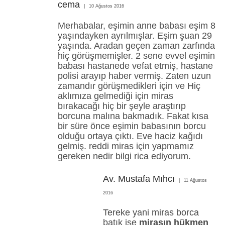
cema
10 Ağustos 2016
Merhabalar, eşimin anne babası eşim 8
yaşındayken ayrılmışlar. Eşim şuan 29
yaşında. Aradan geçen zaman zarfında
hiç görüşmemişler. 2 sene evvel eşimin
babası hastanede vefat etmiş, hastane
polisi arayıp haber vermiş. Zaten uzun
zamandır görüşmedikleri için ve Hiç
aklımıza gelmediği için miras
bırakacağı hiç bir şeyle araştırıp
borcuna malına bakmadık. Fakat kısa
bir süre önce eşimin babasının borcu
olduğu ortaya çıktı. Eve haciz kağıdı
gelmiş. reddi miras için yapmamız
gereken nedir bilgi rica ediyorum.
Av. Mustafa Mıhcı
11 Ağustos
2016
Tereke yani miras borca
batık ise
mirasın hükmen