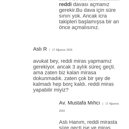
reddi
davası açmanız
gerekir.Bu dava için süre
sınırı yok. Ancak icra
takipleri başlamışsa bir an
önce açmalısınız.
Aslı R
17 Ağustos 2016
avukat bey, reddi miras yapmamız
gerekiyor. ancak 3 aylık süreç geçti.
ama zaten biz kalan mirasa
dokunmadık. zaten çok bir şey de
kalmadı hep borç kaldı. reddi miras
yapabilir miyiz?
Av. Mustafa Mıhcı
17 Ağustos
2016
Aslı Hanım, reddi mirasta
süre geçti ise ve miras