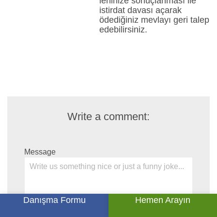
lehinize sonuçlanması ile
istirdat davası açarak
ödediğiniz mevlayı geri talep
edebilirsiniz.
Write a comment:
Message
Danışma Formu
Hemen Arayın