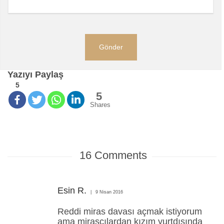
Yazıyı Paylaş
5
5
Shares
16
Comments
Esin R.
9 Nisan 2016
Reddi miras davası açmak istiyorum
ama mirasçılardan kızım yurtdışında