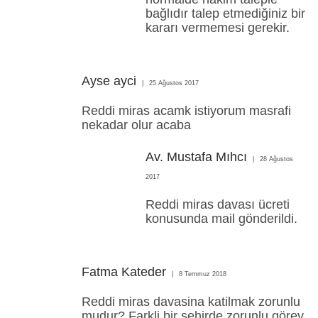
bağlıdır talep etmediğiniz bir
kararı vermemesi gerekir.
Ayse ayci
25 Ağustos 2017
Reddi miras acamk istiyorum masrafi
nekadar olur acaba
Av. Mustafa Mıhcı
28 Ağustos
2017
Reddi miras davası ücreti
konusunda mail gönderildi.
Fatma Kateder
8 Temmuz 2018
Reddi miras davasina katilmak zorunlu
mudur? Farkli bir sehirde zorunlu görev