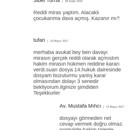
Sibel Turna
28 Aralık 2016
Reddi miras yaptım. Alacaklı
çocukarıma dava açmış. Kazanır mı?
tufan
10 Mayıs 2017
merhaba avukat bey ben davayı
mirasın gerçek reddi olarak açmıstım
hakim mirasın hükmen reddine kararı
verdi.suan dosya 14.hukuk dairesinde
dosyam bozulurmu yanlış karar
olmasından dolayı 3 senedir
bekliyorum.ilginize şimdiden
Teşekkurler
Av. Mustafa Mıhcı
15 Mayıs 2017
dosyayı görmeden net
cevap vermek doğru olmaz.
normalde hakim taleple