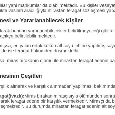
lılar yani mahkumlar da olabilmektedir. Bu kişiler vesaye
kte vasileri aracılığıyla mirastan feragat sözleşmesi yap
mesi
ve
Yararlanabilecek Kişiler
arak bundan yararlanabilecekler belirtilmeyeceği gibi tam t
açıkça belirtilebilinmektedir.
mamışsa, en yakın ortak kökün alt soyu lehine yapılmış say
nde ise feragat hükümden düşmektedir.
ışsa, miras bırakanın ölümü ile mirastan feragat edenin pay
esinin Çeşitleri
ılık alınarak ve karşılık alınmadan yapılması bakımından i
gat(İvazlı);
Miras bırakan mirasçısıyla ölümünden sonr
larak feragat edene bir karşılık vermektedir. Mirasçı da 
eçmektedir. Bu durumda mirastan feragat edenin alt soyu