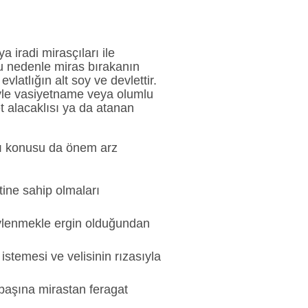
 iradi mirasçıları ile
Bu nedenle miras bırakanın
vlatlığın alt soy ve devlettir.
siyle vasiyetname veya olumlu
et alacaklısı ya da atanan
ığı konusu da önem arz
etine sahip olmaları
evlenmekle ergin olduğundan
stemesi ve velisinin rızasıyla
 başına mirastan feragat