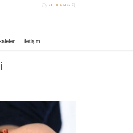


SİTEDE ARA >>
aleler
İletişim
i