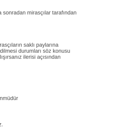
a sonradan mirasçılar tarafından
asçıların saklı paylarına
edilmesi durumları söz konusu
ışırsanız ilerisi açısından
künmüdür
z.