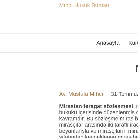
Mıhcı Hukuk Bürosu
Anasayfa
Kur
Av. Mustafa Mıhcı
31 Temmu
Mirastan feragat sözleşmesi
, 
hukuku içerisinde düzenlenmiş o
kavramdır. Bu sözleşme miras bı
mirasçılar arasında iki taraflı ira
beyanlarıyla ve mirasçıların mira
sıfatından kaynaklanan miras h