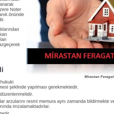
ğlanarak
 üzere Noter
tanık önünde
ir.
aklarından
akan
olan
vazgeçerek
li
Mirastan Feragat S
 hukuki
eşmesi şeklinde yapılması gerekmektedir.
düzenlenmelidir.
ar arzularını resmi memura aynı zamanda bildirmekte 
yanında imzalamaktadırlar.
tedir.