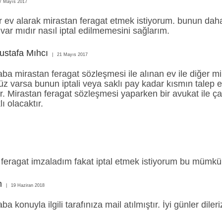
7 Mayıs 2017
r ev alarak mirastan feragat etmek istiyorum. bunun dah
i var mıdır nasıl iptal edilmemesini sağlarım.
ustafa Mıhcı
21 Mayıs 2017
ba mirastan feragat sözleşmesi ile alınan ev ile diğer mir
üz varsa bunun iptali veya saklı pay kadar kısmın talep 
ir. Mirastan feragat sözleşmesi yaparken bir avukat ile çal
lı olacaktır.
a feragat imzaladım fakat iptal etmek istiyorum bu müm
m
19 Haziran 2018
a konuyla ilgili tarafınıza mail atılmıştır. İyi günler dileri