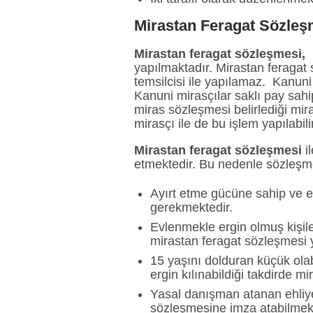
Mirastan Feragat Sözle
Mirastan feragat sözleşmesi,
k
yapılmaktadır. Mirastan feragat 
temsilcisi ile yapılamaz. Kanuni m
Kanuni mirasçılar saklı pay sahi
miras sözleşmesi belirlediği mira
mirasçı ile de bu işlem yapılabil
Mirastan feragat sözleşmesi
il
etmektedir. Bu nedenle sözleşme
Ayırt etme gücüne sahip ve erg
gerekmektedir.
Evlenmekle ergin olmuş kişil
mirastan feragat sözleşmesi 
15 yaşını dolduran küçük olab
ergin kılınabildiği takdirde 
Yasal danışman atanan ehliyet
sözleşmesine imza atabilmekt