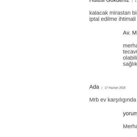
Hulusi Gökdeniz
1
kalacak mirastan bi
iptal edilme ihtimal
Av. M
merha
tecav
olabil
sağlık
Ada
17 Haziran 2018
Mrb ev karşılıgınd
yoru
Merhab