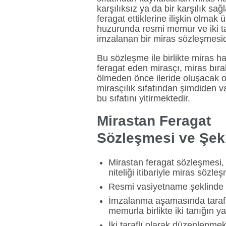
karşılıksız ya da bir karşılık sa
feragat ettiklerine ilişkin olmak
huzurunda resmi memur ve iki 
imzalanan bir miras sözleşmesid
Bu sözleşme ile birlikte miras h
feragat eden mirasçı, miras bır
ölmeden önce ileride oluşacak 
mirasçılık sıfatından şimdiden 
bu sıfatını yitirmektedir.
Mirastan Feragat
Sözleşmesi
ve
Şek
Mirastan feragat sözleşmesi,
niteliği itibariyle miras sözl
Resmi vasiyetname şeklinde 
İmzalanma aşamasında tarafl
memurla birlikte iki tanığın 
İki taraflı olarak düzenlenmek