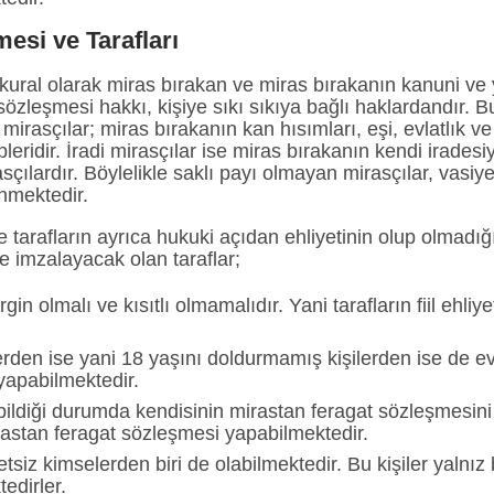
şmesi
ve
Tarafları
ural olarak miras bırakan ve miras bırakanın kanuni ve ya
sözleşmesi hakkı, kişiye sıkı sıkıya bağlı haklardandır. 
irasçılar; miras bırakanın kan hısımları, eşi, evlatlık ve e
pleridir. İradi mirasçılar ise miras bırakanın kendi irade
sçılardır. Böylelikle saklı payı olmayan mirasçılar, vasiy
inmektedir.
e tarafların ayrıca hukuki açıdan ehliyetinin olup olmad
 imzalayacak olan taraflar;
in olmalı ve kısıtlı olmamalıdır. Yani tarafların fiil ehliy
erden ise yani 18 yaşını doldurmamış kişilerden ise de 
yapabilmektedir.
ildiği durumda kendisinin mirastan feragat sözleşmesini i
mirastan feragat sözleşmesi yapabilmektedir.
siz kimselerden biri de olabilmektedir. Bu kişiler yalnız
edirler.