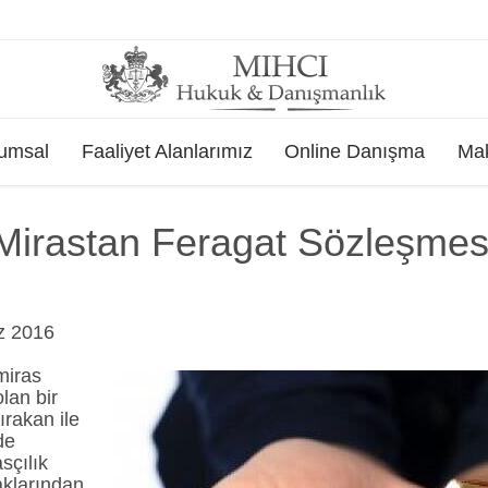
Skip
umsal
Faaliyet Alanlarımız
Online Danışma
Mak
to
content
Mirastan Feragat Sözleşmes
z 2016
miras
lan bir
rakan ile
de
sçılık
aklarından