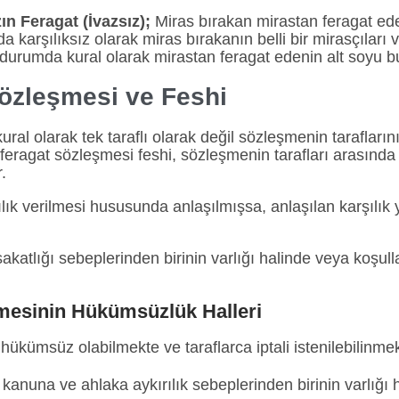
ın Feragat (İvazsız);
Miras bırakan mirastan feragat eden
 karşılıksız olarak miras bırakanın belli bir mirasçıları 
 durumda kural olarak mirastan feragat edenin alt soyu
Sözleşmesi
ve
Feshi
ural olarak tek taraflı olarak değil sözleşmenin tarafları
 feragat sözleşmesi feshi, sözleşmenin tarafları arasında
.
lık verilmesi hususunda anlaşılmışsa, anlaşılan karşılık y
 sakatlığı sebeplerinden birinin varlığı halinde veya koşu
mesinin
Hükümsüzlü
k Halleri
hükümsüz olabilmekte ve taraflarca iptali istenilebilinmek
ı, kanuna ve ahlaka aykırılık sebeplerinden birinin varlığı 