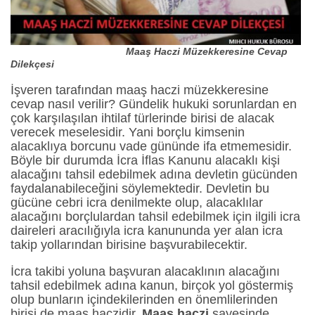
Maaş Haczi Müzekkeresine Cevap
Dilekçesi
İşveren tarafından maaş haczi müzekkeresine
cevap nasıl verilir? Gündelik hukuki sorunlardan en
çok karşılaşılan ihtilaf türlerinde birisi de alacak
verecek meselesidir. Yani borçlu kimsenin
alacaklıya borcunu vade gününde ifa etmemesidir.
Böyle bir durumda İcra İflas Kanunu alacaklı kişi
alacağını tahsil edebilmek adına devletin gücünden
faydalanabileceğini söylemektedir. Devletin bu
gücüne cebri icra denilmekte olup, alacaklılar
alacağını borçlulardan tahsil edebilmek için ilgili icra
daireleri aracılığıyla icra kanununda yer alan icra
takip yollarından birisine başvurabilecektir.
İcra takibi yoluna başvuran alacaklının alacağını
tahsil edebilmek adına kanun, birçok yol göstermiş
olup bunların içindekilerinden en önemlilerinden
birisi de maaş haczidir.
Maaş haczi
sayesinde