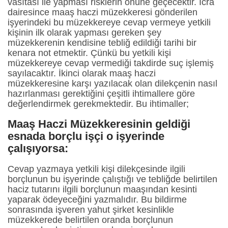
vasıtası ile yapması risklerin önüne geçecektir. İcra
dairesince maaş haczi müzekkeresi gönderilen
işyerindeki bu müzekkereye cevap vermeye yetkili
kişinin ilk olarak yapması gereken şey
müzekkerenin kendisine tebliğ edildiği tarihi bir
kenara not etmektir. Çünkü bu yetkili kişi
müzekkereye cevap vermediği takdirde suç işlemiş
sayılacaktır. İkinci olarak maaş haczi
müzekkeresine karşı yazılacak olan dilekçenin nasıl
hazırlanması gerektiğini çeşitli ihtimallere göre
değerlendirmek gerekmektedir. Bu ihtimaller;
Maaş Haczi Müzekkeresinin geldiği
esnada borçlu işçi o işyerinde
çalışıyorsa:
Cevap yazmaya yetkili kişi dilekçesinde ilgili
borçlunun bu işyerinde çalıştığı ve tebliğde belirtilen
haciz tutarını ilgili borçlunun maaşından kesinti
yaparak ödeyeceğini yazmalıdır. Bu bildirme
sonrasında işveren yahut şirket kesinlikle
müzekkerede belirtilen oranda borçlunun