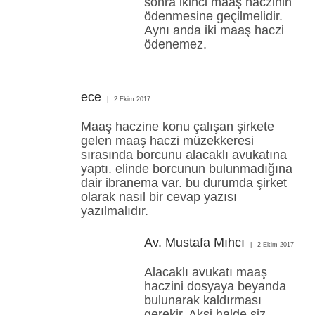
sonra ikinci maaş haczinin
ödenmesine geçilmelidir.
Aynı anda iki maaş haczi
ödenemez.
ece
2 Ekim 2017
Maaş haczine konu çalışan şirkete
gelen maaş haczi müzekkeresi
sırasında borcunu alacaklı avukatına
yaptı. elinde borcunun bulunmadığına
dair ibranema var. bu durumda şirket
olarak nasıl bir cevap yazısı
yazılmalıdır.
Av. Mustafa Mıhcı
2 Ekim 2017
Alacaklı avukatı maaş
haczini dosyaya beyanda
bulunarak kaldırması
gerekir. Aksi halde siz