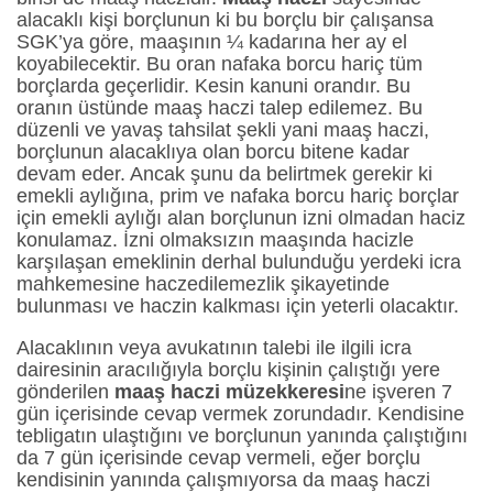
alacaklı kişi borçlunun ki bu borçlu bir çalışansa
SGK’ya göre, maaşının ¼ kadarına her ay el
koyabilecektir. Bu oran nafaka borcu hariç tüm
borçlarda geçerlidir. Kesin kanuni orandır. Bu
oranın üstünde maaş haczi talep edilemez. Bu
düzenli ve yavaş tahsilat şekli yani maaş haczi,
borçlunun alacaklıya olan borcu bitene kadar
devam eder. Ancak şunu da belirtmek gerekir ki
emekli aylığına, prim ve nafaka borcu hariç borçlar
için emekli aylığı alan borçlunun izni olmadan haciz
konulamaz. İzni olmaksızın maaşında hacizle
karşılaşan emeklinin derhal bulunduğu yerdeki icra
mahkemesine haczedilemezlik şikayetinde
bulunması ve haczin kalkması için yeterli olacaktır.
Alacaklının veya avukatının talebi ile ilgili icra
dairesinin aracılığıyla borçlu kişinin çalıştığı yere
gönderilen
maaş haczi müzekkeresi
ne işveren 7
gün içerisinde cevap vermek zorundadır. Kendisine
tebligatın ulaştığını ve borçlunun yanında çalıştığını
da 7 gün içerisinde cevap vermeli, eğer borçlu
kendisinin yanında çalışmıyorsa da maaş haczi