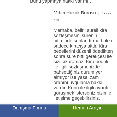
Bunu yapmaya hakkı var mı…
Mıhcı Hukuk Bürosu
16 Kasım
2018
Merhaba, belirli süreli kira
sözleşmesini sürenin
bitiminde sonlandırma hakkı
sadece kiracıya aittir. Kira
bedellerini düzenli ödedikten
sonra süre bitti gerekçesi ile
sizi çıkaramaz. Kira bedeli
ile ilgili sözleşmenizde
bahsettiğiniz durum yer
almıyor ise yasal zam
oranını uygulama hakkı
vardır. Konu ile ilgili ayrıntılı
görüşmek isterseniz bizimle
iletişime geçebilirsiniz.
Danışma Formu
Hemen Arayın