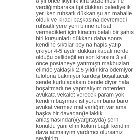
8 yıl önce ikiyıllık kira sözlelmesi ile
verdiğimbaraka tipi dükkan belediyelik
yer iken ruhsatlı dükkan şu an mahalle
olduk ve kiracı başkasına devremedi
ruhsatlı yere yeni birine ruhsat
vermedikleri için kiracım belalı bir şahıs
biri kurşunladı dükkanı daha sonra
kendine sıktılar boy na hapis yatıp
çıkıyor 4-5 aydır dükkan kapalı nerde
olduğu bellideğil en son kirasını 3 yıl
önce postaneye yatırmıştı makbuzları
elimde yaklaşık 2.5 yıldır kira ödemiyor
telofona bakmıyor kardeşi boşaltacak
sende kurtulacaksın bende diyor hala
boşaltmadı ne yapmalıyım noterden
avukata vekalet verecek param yok
kendim başrmak istiyorum bana baro
avukat vermez mal varlığım var ama
başka bir davadan(tellaklık
anlaşmasından)(yargıtayda) şerh
konuldu yani elim kolum bağlı kendim
dava acmalıyım yardımcı olursanız
sevinirim