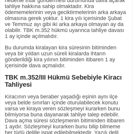
nedenle ihtar göndermesi durumunda dava açarak
tahliye hakkına sahip olmaktadır. Kira
ödememelerinin veya geciktirmelerinin arka arkaya
olmasına gerek yoktur. 1 kira yılı içerisinde Şubat
ve Temmuz ayı gibi iki arka arkaya olmayan ay da
olabilir. TBK m.352 hükmü uyarınca tahliye davası
1 ay içinde açılmalıdır.
Bu durumda kiralayan kira süresinin bitiminden
veya bir yıldan uzun süreli kiralarda ihtarın
gönderildiği kira yılının bitiminden itibaren 1 ay
içerisinde dava açmalıdır.
TBK m.352/III Hükmü Sebebiyle Kiracı
Tahliyesi
Kiracının veya beraber yaşadığı eşinin aynı ilçe
veya belde sınırları içinde oturulabilecek konutu
varsa ve kiraya veren sözleşmeyi kurarken bunu
bilmiyorsa buna dayanarak tahliye talep edebilir.
Dava açma süresi sözleşmenin bitiminden itibaren
1 aydır. Sözleşmeyi kurarken bunu bilip bilmeme
her türlü delille ispat edilebilmektedir. Yazılı delil