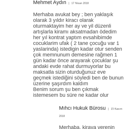
Mehmet Aydın
17 Nisan 2018
Merhaba avukat bey ; ben yaklaşık
olarak 3 yıldır kiracı olarak
oturmaktayim her ay ve yil düzenli
artışlarla kiramı aksatmadan ödedim
her yıl kontrat yaptım evsahibimde
cocuklarim ufak ( 2 tane çocuğu var 1
yaslarinda) istedigin kadar otur senden
çok memnunum demesine rağmen 1
gün kadar önce arayarak çocuklar şu
andaki evde rahat durmuyorlar bu
maksatla sizin oturduğunuz eve
geçmek istediğini söyledi ben de bunun
üzerine şaşırdım kaldım
Benim sorum şu ben çıkmak
istemesem bu süre ne kadar olur
Mıhcı Hukuk Bürosu
15 Kasım
2018
Merhaba, kiraya verenin