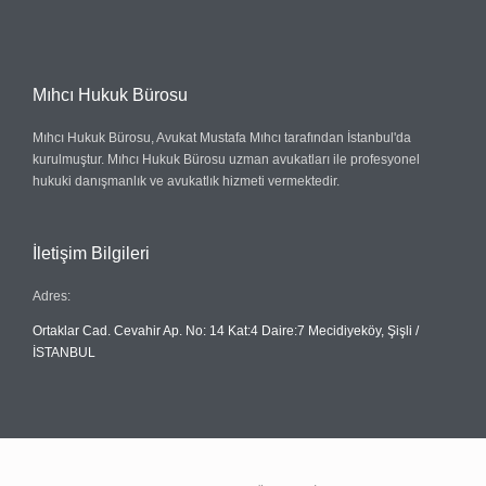
Mıhcı Hukuk Bürosu
Mıhcı Hukuk Bürosu, Avukat Mustafa Mıhcı tarafından İstanbul'da
kurulmuştur. Mıhcı Hukuk Bürosu uzman avukatları ile profesyonel
hukuki danışmanlık ve avukatlık hizmeti vermektedir.
İletişim Bilgileri
Adres:
Ortaklar Cad. Cevahir Ap. No: 14 Kat:4 Daire:7 Mecidiyeköy, Şişli /
İSTANBUL