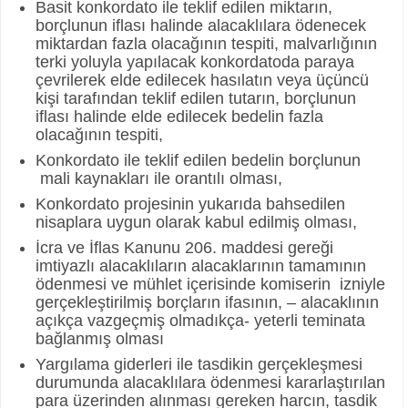
Basit konkordato ile teklif edilen miktarın,
borçlunun iflası halinde alacaklılara ödenecek
miktardan fazla olacağının tespiti, malvarlığının
terki yoluyla yapılacak konkordatoda paraya
çevrilerek elde edilecek hasılatın veya üçüncü
kişi tarafından teklif edilen tutarın, borçlunun
iflası halinde elde edilecek bedelin fazla
olacağının tespiti,
Konkordato ile teklif edilen bedelin borçlunun
mali kaynakları ile orantılı olması,
Konkordato projesinin yukarıda bahsedilen
nisaplara uygun olarak kabul edilmiş olması,
İcra ve İflas Kanunu 206. maddesi gereği
imtiyazlı alacaklıların alacaklarının tamamının
ödenmesi ve mühlet içerisinde komiserin izniyle
gerçekleştirilmiş borçların ifasının, – alacaklının
açıkça vazgeçmiş olmadıkça- yeterli teminata
bağlanmış olması
Yargılama giderleri ile tasdikin gerçekleşmesi
durumunda alacaklılara ödenmesi kararlaştırılan
para üzerinden alınması gereken harcın, tasdik