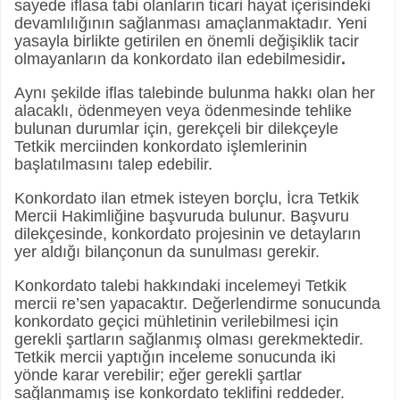
sayede iflasa tabi olanların ticari hayat içerisindeki
devamlılığının sağlanması amaçlanmaktadır. Yeni
yasayla birlikte getirilen en önemli değişiklik tacir
olmayanların da konkordato ilan edebilmesidir
.
Aynı şekilde iflas talebinde bulunma hakkı olan her
alacaklı, ödenmeyen veya ödenmesinde tehlike
bulunan durumlar için, gerekçeli bir dilekçeyle
Tetkik merciinden konkordato işlemlerinin
başlatılmasını talep edebilir.
Konkordato ilan etmek isteyen borçlu, İcra Tetkik
Mercii Hakimliğine başvuruda bulunur. Başvuru
dilekçesinde, konkordato projesinin ve detayların
yer aldığı bilançonun da sunulması gerekir.
Konkordato talebi hakkındaki incelemeyi Tetkik
mercii re’sen yapacaktır. Değerlendirme sonucunda
konkordato geçici mühletinin verilebilmesi için
gerekli şartların sağlanmış olması gerekmektedir.
Tetkik mercii yaptığın inceleme sonucunda iki
yönde karar verebilir; eğer gerekli şartlar
sağlanmamış ise konkordato teklifini reddeder.