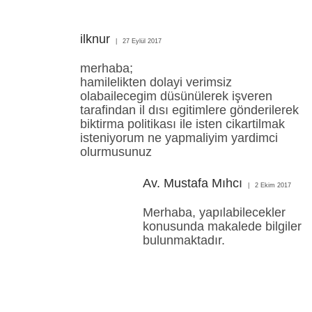
ilknur
27 Eylül 2017
merhaba;
hamilelikten dolayi verimsiz
olabailecegim düsünülerek işveren
tarafindan il dısı egitimlere gönderilerek
biktirma politikası ile isten cikartilmak
isteniyorum ne yapmaliyim yardimci
olurmusunuz
Av. Mustafa Mıhcı
2 Ekim 2017
Merhaba, yapılabilecekler
konusunda makalede bilgiler
bulunmaktadır.