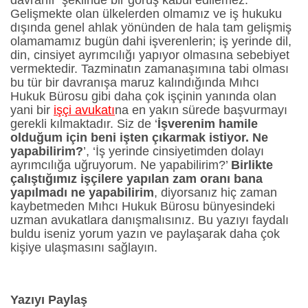
Gelişmekte olan ülkelerden olmamız ve iş hukuku
dışında genel ahlak yönünden de hala tam gelişmiş
olamamamız bugün dahi işverenlerin; iş yerinde dil,
din, cinsiyet ayrımcılığı yapıyor olmasına sebebiyet
vermektedir. Tazminatın zamanaşımına tabi olması
bu tür bir davranışa maruz kalındığında Mıhcı
Hukuk Bürosu gibi daha çok işçinin yanında olan
yani bir
işçi avukatı
na en yakın sürede başvurmayı
gerekli kılmaktadır. Siz de ‘
İşverenim hamile
olduğum için beni işten çıkarmak istiyor. Ne
yapabilirim?
’, ‘İş yerinde cinsiyetimden dolayı
ayrımcılığa uğruyorum. Ne yapabilirim?’
Birlikte
çalıştığımız işçilere yapılan zam oranı bana
yapılmadı ne yapabilirim
, diyorsanız hiç zaman
kaybetmeden Mıhcı Hukuk Bürosu bünyesindeki
uzman avukatlara danışmalısınız. Bu yazıyı faydalı
buldu iseniz yorum yazın ve paylaşarak daha çok
kişiye ulaşmasını sağlayın.
Yazıyı Paylaş