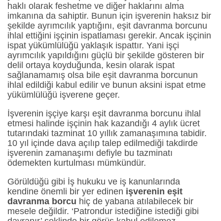
haklı olarak feshetme ve diğer haklarını alma
imkanına da sahiptir. Bunun için işverenin haksız bir
şekilde ayrımcılık yaptığını, eşit davranma borcunu
ihlal ettiğini işçinin ispatlaması gerekir. Ancak işçinin
ispat yükümlülüğü yaklaşık ispattır. Yani işçi
ayrımcılık yapıldığını güçlü bir şekilde gösteren bir
delil ortaya koyduğunda, kesin olarak ispat
sağlanamamış olsa bile eşit davranma borcunun
ihlal edildiği kabul edilir ve bunun aksini ispat etme
yükümlülüğü işverene geçer.
İşverenin işçiye karşı eşit davranma borcunu ihlal
etmesi halinde işçinin hak kazandığı 4 aylık ücret
tutarındaki tazminat 10 yıllık zamanaşımına tabidir.
10 yıl içinde dava açılıp talep edilmediği takdirde
işverenin zamanaşımı defiyle bu tazminatı
ödemekten kurtulması mümkündür.
Görüldüğü gibi İş hukuku ve iş kanunlarında
kendine önemli bir yer edinen
işverenin eşit
davranma borcu
hiç de yabana atılabilecek bir
mesele değildir. ‘Patrondur istediğine istediği gibi
davranır’ şeklinde bir görüş kabul edilemez.