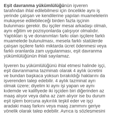
Eşit davranma yükümlülüğü
nün işveren
tarafından ihlal edilebilmesi için öncelikle aynı iş
yerinde çalışan ve kendilerine yapılan muamelelerin
mukayese edilebileceği birden fazla işçinin
bulunması gerekir. Bu işçiler mesai arkadaşı olmalı,
aynı eğitim ve pozisyonlarda çalışıyor olmalıdır.
Yaptıkları iş ve donanımları farkı olan işçilere farklı
muamelede bulunulması, mesela farklı statülerde
çalışan işçilere farklı miktarda ücret ödenmesi veya
farklı oranlarda zam uygulanması, eşit davranma
yükümlülüğünün ihlali sayılamaz.
İşveren bu yükümlülüğünü ihlal etmesi halinde işçi,
eşit davranmama tazminatı olarak 4 aylık ücretini
ve bundan başkaca yoksun bırakıldığı haklarını da
işverenden talep edebilir. 4 aylık tazminat ayrı
olmak üzere; diyelim ki aynı işi yapan ve aynı
kıdemde ve kalifiyede iki işçiden biri diğerinden az
maaş alıyor veya daha az zam alıyor ise bu durum
eşit işlem borcuna aykırılık teşkil eder ve işçi
aradaki maaş farkını veya maaş zammını geriye
yönelik olarak talep edebilir. Ayrıca iş sözleşmesini