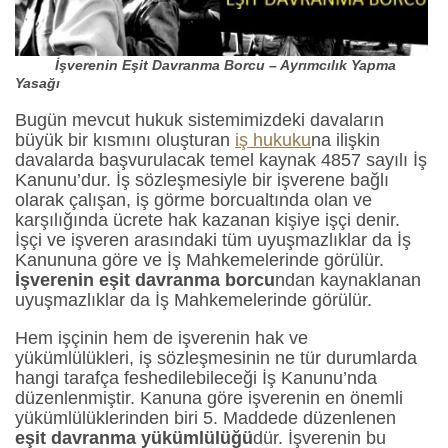
İşverenin Eşit Davranma Borcu – Ayrımcılık Yapma
Yasağı
Bugün mevcut hukuk sistemimizdeki davaların
büyük bir kısmını oluşturan
iş hukuku
na ilişkin
davalarda başvurulacak temel kaynak 4857 sayılı İş
Kanunu’dur. İş sözleşmesiyle bir işverene bağlı
olarak çalışan, iş görme borcualtında olan ve
karşılığında ücrete hak kazanan kişiye işçi denir.
İşçi ve işveren arasındaki tüm uyuşmazlıklar da İş
Kanununa göre ve İş Mahkemelerinde görülür.
İşverenin eşit davranma borcu
ndan kaynaklanan
uyuşmazlıklar da İş Mahkemelerinde görülür.
Hem işçinin hem de işverenin hak ve
yükümlülükleri, iş sözleşmesinin ne tür durumlarda
hangi tarafça feshedilebileceği İş Kanunu’nda
düzenlenmiştir. Kanuna göre işverenin en önemli
yükümlülüklerinden biri 5. Maddede düzenlenen
eşit davranma yükümlülüğü
dür. İşverenin bu