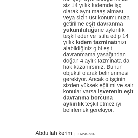
siz 14 yıllık kıdemde işçi
olarak aynı maaş alması
veya sizin üst konumunuza
getirilme
eşit davranma
yükümlülüğü
ne aykırılık
teşkil eder ve istifa edip 14
yıllık
kıdem tazminatı
nızı
alabildiğiniz gibi eşit
davranmama yasağından
doğan 4 aylık tazminata da
hak kazanırsınız. Bunun
objektif olarak belirlenmesi
gerekiyor. Ancak o işçinin
sizden yüksek eğitimi ve sair
konular varsa
işverenin eşit
davranma borcuna
aykırılık
teşkil etmez iyi
belirlemek gerekiyor.
Abdullah kerim
8 Nisan 2016