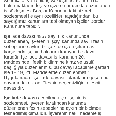
Sendikalar ve Toplu İş Sözleşmesi Kanunu da
bulunmaktadır. İşçi ve işveren arasında düzenlenen
iş sözleşmesi Borçlar Kanunundaki hizmet
sözleşmesi ile aynı özellikleri taşıdığından, bu
saydığımız kanunlara tabi olmayan işçiler Borçlar
Kanununa tabidir.
İşe iade davası 4857 sayılı İş Kanununda
düzenlenen, işverenin işçiyi kanunda sayılı fesih
sebeplerine aykırı bir şekilde işten çıkarması
karşısında işçinin haklarını koruyan bir dava
türüdür. İşe iade davası İş Kanunun 20.
Maddesinde ‘’fesih bildirimine itiraz ve usulü’’
başlığıyla düzenlenmiş, bu davayı açabilme şartları
ise 18,19, 21. Maddelerde düzenlenmiştir.
Uygulamada ‘’işe iade davası’’ olarak adı geçen bu
davanın teknik adı ‘’feshin geçersizliğinin tespiti’’
davasıdır.
İşe iade davası
açabilmek için işçinin iş
sözleşmesi, işveren tarafından kanunda
düzenlenen fesih sebeplerine aykırı bir biçimde
feshedilmiş olmalıdır. İşverenin haklı nedenle iş