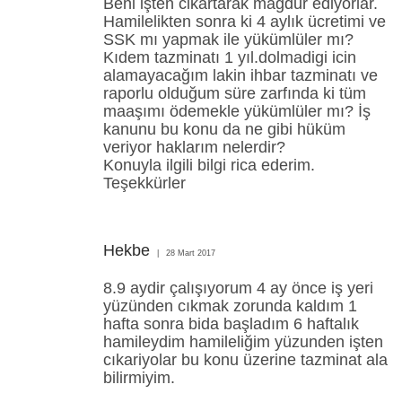
Beni işten cikartarak mağdur ediyorlar.
Hamilelikten sonra ki 4 aylık ücretimi ve
SSK mı yapmak ile yükümlüler mı?
Kıdem tazminatı 1 yıl.dolmadigi icin
alamayacağım lakin ihbar tazminatı ve
raporlu olduğum süre zarfında ki tüm
maaşımı ödemekle yükümlüler mı? İş
kanunu bu konu da ne gibi hüküm
veriyor haklarım nelerdir?
Konuyla ilgili bilgi rica ederim.
Teşekkürler
Hekbe
28 Mart 2017
8.9 aydir çalışıyorum 4 ay önce iş yeri
yüzünden cıkmak zorunda kaldım 1
hafta sonra bida başladım 6 haftalık
hamileydim hamileliğim yüzunden işten
cıkariyolar bu konu üzerine tazminat ala
bilirmiyim.