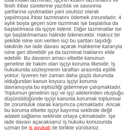
tutarındaki tazminatı, işçinin kıdem tazminatını ve
fesih ihbar sürelerine yazılılık ve savunma
şartlarına uyulmadan yani usulsüz olarak
yapılmışsa ihbar tazminatını ödemek zorundadır. 4
aylık boşta geçen süre tazminatı işe başlatılsa da
başlatılmasa da işçiye ödenir. Diğer tazminatlar ise
işe başlatılmaması halinde ödenecektir. Haksız bir
şekilde isine son verilen isçi bu şartları taşıdığı
takdirde ise iade davası açarak mahkeme kararıyla
isine geri dönebilir ya da tazminat haklarını elde
edebilir. Bu davanın amacı elbette kanunun
geneline de hakim olan işçiyi koruma ilkesidir. İş
hukukunda sözleşmenin tarafları arasında eşitlik
yoktur. İşveren her zaman daha güçlü durumda
olduğundan kanun koyucu işçiyi koruma
davranışıyla bu eşitsizliği gidermeye çalışmaktadır.
Toplumun genelinin işçi ve işçi ailelerinden oluştuğu
düşünüldüğünde işçiyi kanunla korumak toplumsal
bir zorunluluk olarak karşımıza çıkmaktadır. Ancak
bu koruma elbette işçiyi kayırma seklinde değil
adaleti sağlama seklinde ortaya çıkmaktadır. İşe
iade davası açacaksanız iş hukuku konusunda
uzman bir
iş avukatı
ile birlikte yürütünüz.