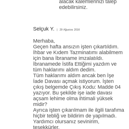
alacak kalemlerinizi talep
edebilirsiniz.
Selçuk Y.
29 Ağustos 2016
Merhaba,
Geçen hafta ansızın işten çıkartıldım.
İhbar ve Kıdem Tazminatımı alabilmem
için bana İbraname imzalatıldı.
İbranamede İstifa Ettiğimi yazdım ve
tüm haklarımı aldım dedim.
Tüm haklarımı aldım ancak ben İşe
İade Davası açmak istiyorum. İşten
çıkış belgemde Çıkış Kodu: Madde 04
yazıyor. Bu şekilde işe iade davası
açsam lehime olma ihtimali yüksek
midir?
Ayrıca işten çıkarılmam ile ilgili tarafıma
hiçbir tebliğ ve bildirim de yapılmadı.
Yardımcı olursanız sevinirim,
teşekkürler.