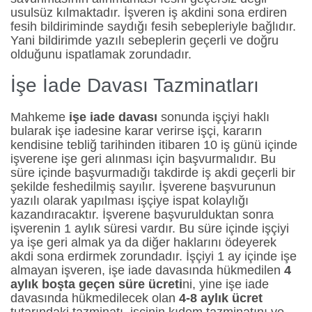
usulsüz kılmaktadır. İşveren iş akdini sona erdiren
fesih bildiriminde saydığı fesih sebepleriyle bağlıdır.
Yani bildirimde yazılı sebeplerin geçerli ve doğru
olduğunu ispatlamak zorundadır.
İşe İade Davası Tazminatları
Mahkeme
işe iade davası
sonunda işçiyi haklı
bularak işe iadesine karar verirse işçi, kararın
kendisine tebliğ tarihinden itibaren 10 iş günü içinde
işverene işe geri alınması için başvurmalıdır. Bu
süre içinde başvurmadığı takdirde iş akdi geçerli bir
şekilde feshedilmiş sayılır. İşverene başvurunun
yazılı olarak yapılması işçiye ispat kolaylığı
kazandıracaktır. İşverene başvurulduktan sonra
işverenin 1 aylık süresi vardır. Bu süre içinde işçiyi
ya işe geri almak ya da diğer haklarını ödeyerek
akdi sona erdirmek zorundadır. İşçiyi 1 ay içinde işe
almayan işveren, işe iade davasında hükmedilen
4
aylık boşta geçen süre ücreti
ni, yine işe iade
davasında hükmedilecek olan
4-8 aylık ücret