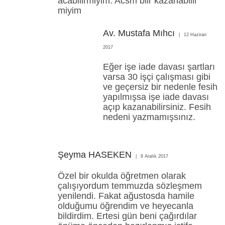
acabilirmiyim. Acsm bilr kazanabilir
miyim
Av. Mustafa Mıhcı
12 Haziran
2017
Eğer işe iade davası şartları
varsa 30 işçi çalışması gibi
ve geçersiz bir nedenle fesih
yapılmışsa işe iade davası
açıp kazanabilirsiniz. Fesih
nedeni yazmamışsınız.
Şeyma HASEKEN
8 Aralık 2017
Özel bir okulda öğretmen olarak
çalışıyordum temmuzda sözleşmem
yenilendi. Fakat ağustosda hamile
olduğumu öğrendim ve heyecanla
bildirdim. Ertesi gün beni çağırdılar