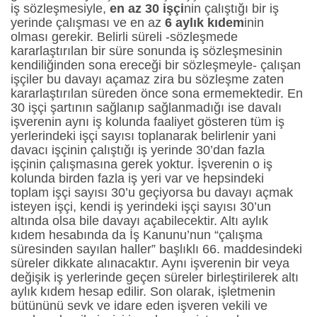
iş sözleşmesiyle,
en az 30 işçi
nin çalıştığı bir iş
yerinde çalışması ve en az
6 aylık kıdem
inin
olması gerekir. Belirli süreli -sözleşmede
kararlaştırılan bir süre sonunda iş sözleşmesinin
kendiliğinden sona ereceği bir sözleşmeyle- çalışan
işçiler bu davayı açamaz zira bu sözleşme zaten
kararlaştırılan süreden önce sona ermemektedir. En
30 işçi şartının sağlanıp sağlanmadığı ise davalı
işverenin aynı iş kolunda faaliyet gösteren tüm iş
yerlerindeki işçi sayısı toplanarak belirlenir yani
davacı işçinin çalıştığı iş yerinde 30’dan fazla
işçinin çalışmasına gerek yoktur. İşverenin o iş
kolunda birden fazla iş yeri var ve hepsindeki
toplam işçi sayısı 30’u geçiyorsa bu davayı açmak
isteyen işçi, kendi iş yerindeki işçi sayısı 30’un
altında olsa bile davayı açabilecektir. Altı aylık
kıdem hesabında da İş Kanunu’nun “çalışma
süresinden sayılan haller” başlıklı 66. maddesindeki
süreler dikkate alınacaktır. Aynı işverenin bir veya
değişik iş yerlerinde geçen süreler birleştirilerek altı
aylık kıdem hesap edilir. Son olarak, işletmenin
bütününü sevk ve idare eden işveren vekili ve