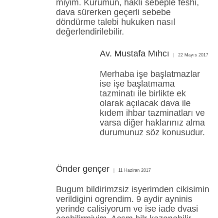
miyim. Kurumun, haklı sebeple feshi,
dava sürerken geçerli sebebe
döndürme talebi hukuken nasıl
değerlendirilebilir.
Av. Mustafa Mıhcı
22 Mayıs 2017
Merhaba işe başlatmazlar
ise işe başlatmama
tazminatı ile birlikte ek
olarak açılacak dava ile
kıdem ihbar tazminatları ve
varsa diğer haklarınız alma
durumunuz söz konusudur.
Önder gençer
11 Haziran 2017
Bugum bildirimzsiz isyerimden cikisimin
verildigini ogrendim. 9 aydir ayninis
yerinde calisiyorum ve ise iade dvasi