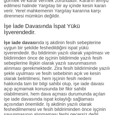
görmek ve karar vermek zorundadır. Kararın temyiz
edilmesi halinde Yargıtay bir ay içinde kesin kararı
verir. Yerel mahkemenin Yargıtay kararına karşı
direnmesi mümkün değildir.
İşe İade Davasında İspat Yükü
İşverendedir.
İşe iade davası
nda iş akdinin fesih sebeplerine
uygun bir şekilde feshedildiğini ispat yükü
işverendedir. Bu bildirimin yazılı olarak yapılması ve
bildirimden önce de işçinin bildirimde yazılı fesih
sebeplerine ilişkin olarak yazılı savunmasının
alınması gerekmektedir. Zira fesih bildiriminde yazılı
şekle uyulması ve fesih sebebinin açık ve kesin
olarak belirtilmesi, hem işçinin fesih nedeni
hakkında tam bir bilgi sahibi olup, işe iade davası
açıp açmamak konusunda bir fikir sahibi
olabilmesini, hem dava açması durumunda açılan
işe iade davasında ispat kolaylığı sağlaması
açısından önemlidir. İş akdinin yazılı olarak
feshedilmemesi ve fesih bildiriminden önce işçinin
savunmasının alınmaması feshi geçersiz değil