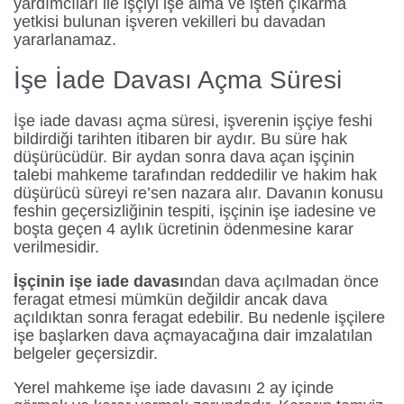
yardımcıları ile işçiyi işe alma ve işten çıkarma
yetkisi bulunan işveren vekilleri bu davadan
yararlanamaz.
İşe İade Davası Açma Süresi
İşe iade davası açma süresi, işverenin işçiye feshi
bildirdiği tarihten itibaren bir aydır. Bu süre hak
düşürücüdür. Bir aydan sonra dava açan işçinin
talebi mahkeme tarafından reddedilir ve hakim hak
düşürücü süreyi re’sen nazara alır. Davanın konusu
feshin geçersizliğinin tespiti, işçinin işe iadesine ve
boşta geçen 4 aylık ücretinin ödenmesine karar
verilmesidir.
İşçinin işe iade davası
ndan dava açılmadan önce
feragat etmesi mümkün değildir ancak dava
açıldıktan sonra feragat edebilir. Bu nedenle işçilere
işe başlarken dava açmayacağına dair imzalatılan
belgeler geçersizdir.
Yerel mahkeme işe iade davasını 2 ay içinde