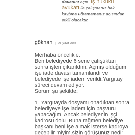
İş hukuku
davası
nı açın.
avukatı
ile çalışmanız hak
kaybına uğramamanız açısından
etkili olacaktır.
gökhan
29 Şubat 2016
Merhaba öncelikle,
Ben belediyede 6 sene çalıştıktan
sonra işten çıkarıldım. Açmış olduğum
işe iade davası tamamlandı ve
belediyede işe iadem verildi.Yargıtay
süreci devam ediyor.
Sorum şu şekilde;
1- Yargıtayda dosyamı onadıktan sonra
belediyeye işe iadem için başvuru
yapacağım. Ancak belediyenin işçi
kadrosu dolu. Buna rağmen belediye
başkanı beni işe almak isterse kadroya
geçebilir miyim.sizin görüşünüz nedir