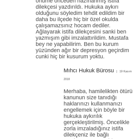
önüme önceden hazırlanmış istifa
dilekçesi yazdırıldı. Hukuka aykırı
olduğunu söyledim tehdit edildim bir
daha bu ilçede hiç bir özel okulda
çalışamazsınız hocam dediler.
Ağlayarak istifa dilekçesini sanki ben
yazmışım gibi imzalattırildim. Mustafa
bey ne yapabilirim. Ben bu kurum
yüzünden ağır bir depresyon geçirdim
cunki hiç bir kusurum yoktu.
Mıhcı Hukuk Bürosu
19 Kasım
2018
Merhaba, hamilelikten ötürü
kanunun size tanıdığı
haklarınızı kullanmanızı
engellemek için böyle bir
hukuka aykırılık
gerçekleştirilmiş. Öncelikle
zorla imzaladığınız istifa
dilekçeniz ile bağlı