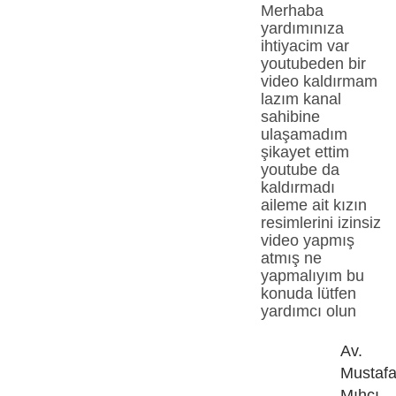
Merhaba
yardımınıza
ihtiyacim var
youtubeden bir
video kaldırmam
lazım kanal
sahibine
ulaşamadım
şikayet ettim
youtube da
kaldırmadı
aileme ait kızın
resimlerini izinsiz
video yapmış
atmış ne
yapmalıyım bu
konuda lütfen
yardımcı olun
Av.
Mustaf
Mıhcı