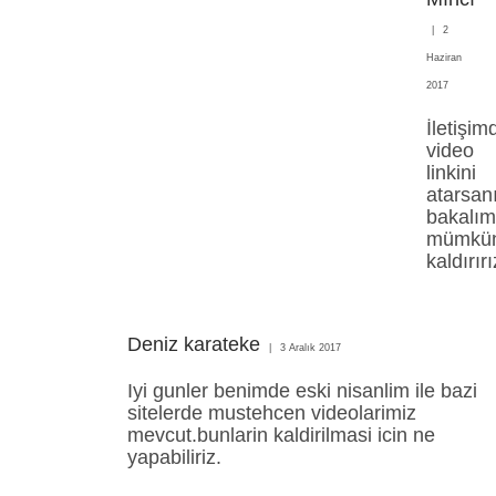
2
Haziran
2017
İletişim
video
linkini
atarsan
bakalım
mümkü
kaldırırı
Deniz karateke
3 Aralık 2017
Iyi gunler benimde eski nisanlim ile bazi
sitelerde mustehcen videolarimiz
mevcut.bunlarin kaldirilmasi icin ne
yapabiliriz.