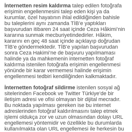
İnternetten
resim
kaldırma
talep edilen fotoğrafa
erişimin engellenmesini talep eden kişi ya da
kurumlar, özel hayatının ihlal edildiğinden bahisle
bu taleplerini aynı zamanda TİB’e yaptıkları
başvurudan itibaren 24 saat içinde Ceza Hâkimi’nin
kararına sunmak mecburiyetindedirler. Hâkim,
kararını en geç 48 saat içinde açıklayıp doğrudan
TİB’e göndermektedir. TİB’e yapılan başvurudan
sonra Ceza Hakimi’ne de başvuru yapılmaması
halinde ya da mahkemenin internetten fotoğraf
kaldırma istenilen fotoğrafa erişimin engellenmesi
yönünde bir karar vermemesi halinde erişimin
engellenmesi tedbiri kendiliğinden kalkmaktadır.
İnternetten fotoğraf sildirme
istenilen sosyal ağ
sitelerinden Facebook ve Twitter Türkiye’de bir
iletişim adresi ve ofisi olmayan bir dijital mecradır.
Bu noktada yapılması gereken ise bu internet
adreslerinden fotoğraf kaldırılmasını talep etmek
işlemi oldukça zor ve uzun olmasından dolayı URL
engellemesi yöntemidir ve özellikle bu durumlarda
kullanılmakta olan URL engellemesi ile herkesin bu