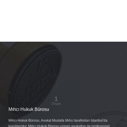
Mıhcı Hukuk Bürosu
Mıhcı Hukuk Bürosu, Avukat Mustafa Mıhcı tarafından İstanbul'da
kurulmuştur. Mıhcı Hukuk Bürosu uzman avukatları ile profesyonel