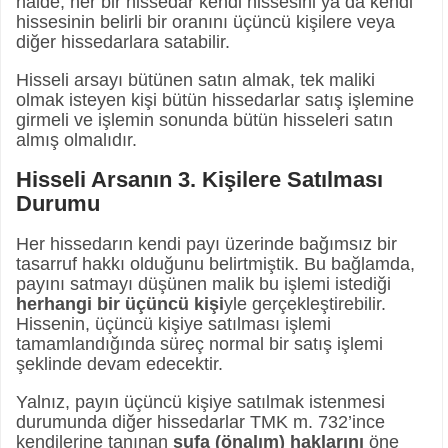
halde, her bir hissedar kendi hissesini ya da kendi
hissesinin belirli bir oranını üçüncü kişilere veya
diğer hissedarlara satabilir.
Hisseli arsayı bütünen satın almak, tek maliki
olmak isteyen kişi bütün hissedarlar satış işlemine
girmeli ve işlemin sonunda bütün hisseleri satın
almış olmalıdır.
Hisseli Arsanın 3. Kişilere Satılması
Durumu
Her hissedarın kendi payı üzerinde bağımsız bir
tasarruf hakkı olduğunu belirtmiştik. Bu bağlamda,
payını satmayı düşünen malik bu işlemi istediği
herhangi bir üçüncü kişi
yle gerçekleştirebilir.
Hissenin, üçüncü kişiye satılması işlemi
tamamlandığında süreç normal bir satış işlemi
şeklinde devam edecektir.
Yalnız, payın üçüncü kişiye satılmak istenmesi
durumunda diğer hissedarlar TMK m. 732’ince
kendilerine tanınan
şufa (önalım) haklarını
öne