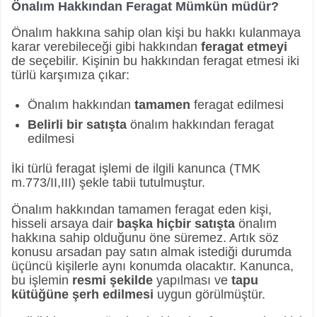
Önalım Hakkından Feragat Mümkün müdür?
Önalım hakkına sahip olan kişi bu hakkı kulanmaya
karar verebileceği gibi hakkından
feragat etmeyi
de seçebilir. Kişinin bu hakkından feragat etmesi iki
türlü karşımıza çıkar:
Önalım hakkından
tamamen
feragat edilmesi
Belirli bir satışta
önalım hakkından feragat
edilmesi
İki türlü feragat işlemi de ilgili kanunca (TMK
m.773/II,III) şekle tabii tutulmuştur.
Önalım hakkından tamamen feragat eden kişi,
hisseli arsaya dair
başka hiçbir satışta
önalım
hakkına sahip olduğunu öne süremez. Artık söz
konusu arsadan pay satın almak istediği durumda
üçüncü kişilerle aynı konumda olacaktır. Kanunca,
bu işlemin
resmi şekilde
yapılması ve
tapu
kütüğüne şerh edilmesi
uygun görülmüştür.