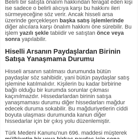
Belirli bir satışta önalım hakkından feragat eden kişi
ise sadece o belirli alıcıya karşı bu hakkını ileri
sürmeyeceğine söz verir. Ancak hisseli arsa
üzerinde gerçekleşen
başka satış işlemlerinde
diğer alıcılara karşı önalım hakkını öne sürebilir. Bu
işlem
yazılı şekle
tabiidir ve satıştan
önce veya
sonra
yapılabilir.
Hiselli Arsanın Paydaşlardan Birinin
Satışa Yanaşmama Durumu
Hisseli arsanın satılması durumunda bütün
paydaşlar söz sahibidir, yani bütün paydaşlar satış
işlemine katılmalıdır. Kişilerin bu kadar birbirine
bağlı olduğu bir kurumda sorunlar çıkması
kaçınılmazdır. Hissedarlardan birinin satışa
yanaşmaması durumu diğer hissedarları mağdur
edecek duruma sokabilir. Bu mağduriyetlerin ciddi
boyuta ulaşması durumunda kanun diğer
hissedarlar için bir çıkış yolu düzenlemiştir.
Türk Medeni Kanunu’nun 696. maddesi müşterek
mülkiyetin bir veya birkaç paydaş için sona