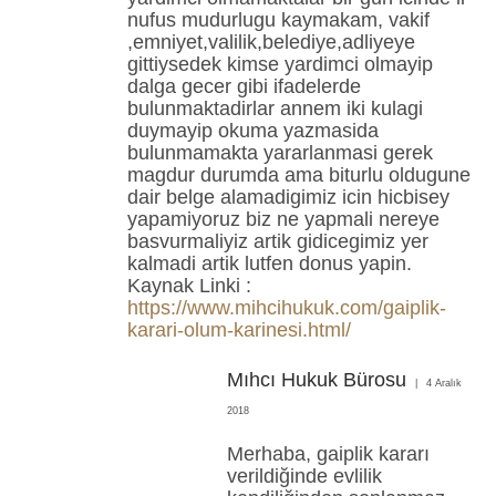
nufus mudurlugu kaymakam, vakif
,emniyet,valilik,belediye,adliyeye
gittiysedek kimse yardimci olmayip
dalga gecer gibi ifadelerde
bulunmaktadirlar annem iki kulagi
duymayip okuma yazmasida
bulunmamakta yararlanmasi gerek
magdur durumda ama biturlu oldugune
dair belge alamadigimiz icin hicbisey
yapamiyoruz biz ne yapmali nereye
basvurmaliyiz artik gidicegimiz yer
kalmadi artik lutfen donus yapin.
Kaynak Linki :
https://www.mihcihukuk.com/gaiplik-
karari-olum-karinesi.html/
Mıhcı Hukuk Bürosu
4 Aralık
2018
Merhaba, gaiplik kararı
verildiğinde evlilik