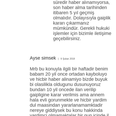
süredir haber alınamıyorsa,
son haber alma tarihinden
itibaren 5 yıl geçmiş
olmalıdır. Dolayısıyla gaiplik
kararı çıkarmanız
mümkündür. Gerekli hukuki
işlemler için bizimle iletişime
geçebilirsiniz.
Ayse simsek
9 Şubat 2018
Mrb bu konuyla ilgili bir haftadir benim
babam 20 yil once ortadan kayboluyo
ve hicbir haber alinamiyo bizde buyuk
bi olasilikla oldugunu dusunuyoruz
bundan 10 yil oncede ilan verilip
gaipligine karar verilmis ama annem
hala evli gorunmekte ve hicbir yardim
dul maasindan yararlanamamktadir
nereye giddiysek bu konu hakkinda
yardimci olmamaktalar bir gun icinde il