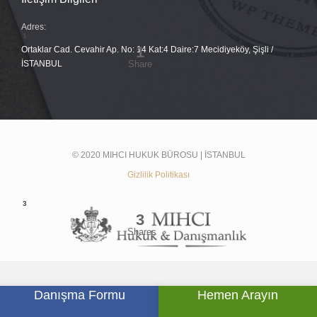
Adres:
Ortaklar Cad. Cevahir Ap. No: 14 Kat:4 Daire:7 Mecidiyeköy, Şişli /
İSTANBUL
© 2020 MIHCI HUKUK BÜROSU | İSTANBUL
Gizlilik Politikası
Danışma Formu
Hemen Arayın





SOSYAL MEDYADA BİZ: