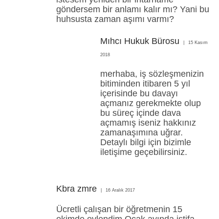
göndersem bir anlamı kalır mı? Yani bu
huhsusta zaman aşımı varmı?
Mıhcı Hukuk Bürosu
15 Kasım
2018
merhaba, iş sözleşmenizin
bitiminden itibaren 5 yıl
içerisinde bu davayı
açmanız gerekmekte olup
bu süreç içinde dava
açmamış iseniz hakkınız
zamanaşımına uğrar.
Detaylı bilgi için bizimle
iletişime geçebilirsiniz.
Kbra zmre
16 Aralık 2017
Ücretli çalışan bir öğretmenin 15
ekimde evlendim Ocak ayında istifa