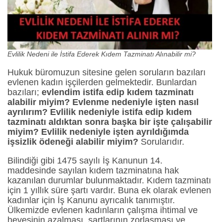
Evlilik Nedeni ile İstifa Ederek Kıdem Tazminatı Alınabilir mi?
Hukuk büromuzun sitesine gelen soruların bazıları
evlenen kadın işçilerden gelmektedir. Bunlardan
bazıları;
evlendim istifa edip kıdem tazminatı
alabilir miyim? Evlenme nedeniyle işten nasıl
ayrılırım? Evlilik nedeniyle istifa edip kıdem
tazminatı aldıktan sonra başka bir işte çalışabilir
miyim? Evlilik nedeniyle işten ayrıldığımda
işsizlik ödeneği alabilir miyim?
Sorularıdır.
Bilindiği gibi 1475 sayılı İş Kanunun 14.
maddesinde sayılan kıdem tazminatına hak
kazanılan durumlar bulunmaktadır. Kıdem tazminatı
için 1 yıllık süre şartı vardır. Buna ek olarak evlenen
kadınlar için İş Kanunu ayrıcalık tanımıştır.
Ülkemizde evlenen kadınların çalışma ihtimal ve
hevesinin azalması, şartlarının zorlaşması ve