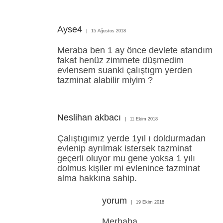
Ayse4
15 Ağustos 2018
Meraba ben 1 ay önce devlete atandım
fakat henüz zimmete düşmedim
evlensem suanki çalıştıgm yerden
tazminat alabilir miyim ?
Neslihan akbacı
11 Ekim 2018
Çalıştıgımız yerde 1yıl ı doldurmadan
evlenip ayrılmak istersek tazminat
geçerli oluyor mu gene yoksa 1 yılı
dolmus kişiler mi evlenince tazminat
alma hakkına sahip.
yorum
19 Ekim 2018
Merhaba.