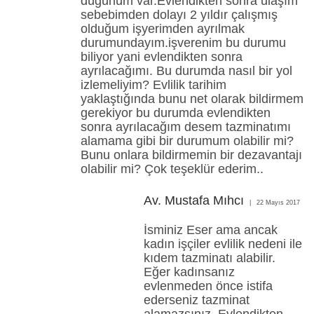
düğünüm var.Evlendikten sonra ulaşım
sebebimden dolayı 2 yıldır çalışmış
olduğum işyerimden ayrılmak
durumundayım.işverenim bu durumu
biliyor yani evlendikten sonra
ayrılacağımı. Bu durumda nasıl bir yol
izlemeliyim? Evlilik tarihim
yaklaştığında bunu net olarak bildirmem
gerekiyor bu durumda evlendikten
sonra ayrılacağım desem tazminatımı
alamama gibi bir durumum olabilir mi?
Bunu onlara bildirmemin bir dezavantajı
olabilir mi? Çok teşeklür ederim..
Av. Mustafa Mıhcı
22 Mayıs 2017
İsminiz Eser ama ancak
kadın işçiler evlilik nedeni ile
kıdem tazminatı alabilir.
Eğer kadınsanız
evlenmeden önce istifa
ederseniz tazminat
alamazsınız. Evlendikten