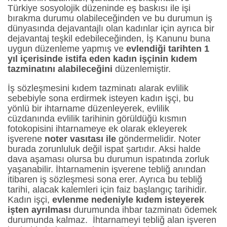
Türkiye sosyolojik düzeninde eş baskısı ile işi
bırakma durumu olabileceğinden ve bu durumun iş
dünyasında dejavantajlı olan kadınlar için ayrıca bir
dejavantaj teşkil edebileceğinden, İş Kanunu buna
uygun düzenleme yapmış ve
evlendiği tarihten 1
yıl içerisinde istifa eden kadın işçinin kıdem
tazminatını alabileceğini
düzenlemiştir.
İş sözleşmesini kıdem tazminatı alarak evlilik
sebebiyle sona erdirmek isteyen kadın işçi, bu
yönlü bir ihtarname düzenleyerek, evlilik
cüzdanında evlilik tarihinin görüldüğü kısmın
fotokopisini ihtarnameye ek olarak ekleyerek
işverene
noter vasıtası ile
göndermelidir. Noter
burada zorunluluk değil ispat şartıdır. Aksi halde
dava aşaması olursa bu durumun ispatında zorluk
yaşanabilir. İhtarnamenin işverene tebliğ anından
itibaren iş sözleşmesi sona erer. Ayrıca bu tebliğ
tarihi, alacak kalemleri için faiz başlangıç tarihidir.
Kadın işçi,
evlenme nedeniyle kıdem isteyerek
işten ayrılması
durumunda ihbar tazminatı ödemek
durumunda kalmaz. İhtarnameyi tebliğ alan işveren