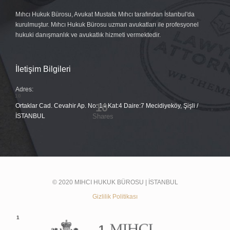
Mıhcı Hukuk Bürosu, Avukat Mustafa Mıhcı tarafından İstanbul'da
kurulmuştur. Mıhcı Hukuk Bürosu uzman avukatları ile profesyonel
hukuki danışmanlık ve avukatlık hizmeti vermektedir.
İletişim Bilgileri
Adres:
Ortaklar Cad. Cevahir Ap. No: 14 Kat:4 Daire:7 Mecidiyeköy, Şişli /
İSTANBUL
© 2020 MIHCI HUKUK BÜROSU | İSTANBUL
Gizlilik Politikası