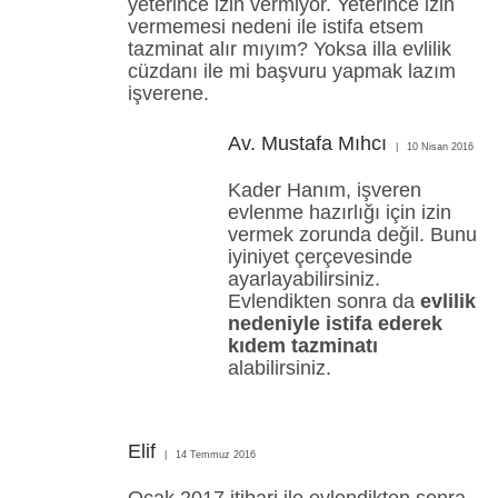
yeterince izin vermiyor. Yeterince izin
vermemesi nedeni ile istifa etsem
tazminat alır mıyım? Yoksa illa evlilik
cüzdanı ile mi başvuru yapmak lazım
işverene.
Av. Mustafa Mıhcı
10 Nisan 2016
Kader Hanım, işveren
evlenme hazırlığı için izin
vermek zorunda değil. Bunu
iyiniyet çerçevesinde
ayarlayabilirsiniz.
Evlendikten sonra da
evlilik
nedeniyle istifa ederek
kıdem tazminatı
alabilirsiniz.
Elif
14 Temmuz 2016
Ocak 2017 itibari ile evlendikten sonra