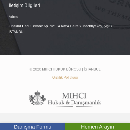
İletişim Bilgileri
Adres:
Ortaklar Cad. Cevahir Ap. No: 14 Kat:4 Daire:7 Mecidiyeköy, Şişli /
İSTANBUL
© 2020 MIHCI HUKUK BÜROSU | İSTANBUL
Gizlilik Politikası
Danışma Formu
Hemen Arayın





SOSYAL MEDYADA BİZ: