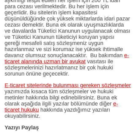
aykırılığı tespit edilen her işlem için 200 TL idari
para cezası verilmektedir. Bu her işlem için
geçerlidir. Bu sitelerin işlem kapasitesi
düşünüldüğünde çok yüksek miktarlarda idari pazar
cezası demektir. Buna ek olarak uyuşmazlıklarda
ve davalarda Tüketici Kanunun uygulanacak olması
ve Tüketici Kanunun tüketiciyi koruyan yapısı
gereği mesafeli satış sözleşmeniz uygun
hazırlanmaz ve sizi korumaz ise yüksek ihtimalle
davanız olumsuz sonuçlanacaktır. Bu bakımdan
e-
ticaret alanında uzman bir avukat
vasıtası ile
sözleşmelerinizi hazırlatmanız bir çok hukuki
sorunun önüne geçecektir.
E-ticaret sitelerinde bulunması gereken sözleşmeler
yazımızda kısaca tüm sözleşmeler ve hukuki
metinler hakkında bilgi edinebilirsiniz. Buna ek
olarak aşağıda ilgili yazılar bölümünde diğer
e-
ticaret hukuku
hakkında yazdığımız yazıları
okuyabilirsiniz.
Yazıyı Paylaş