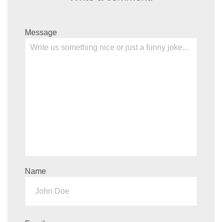
Message
Name