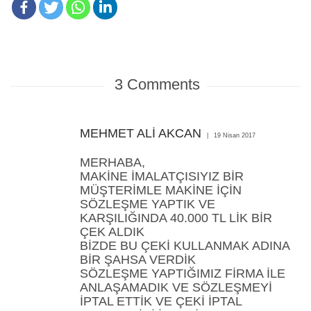
3
Comments
MEHMET ALİ AKCAN
19 Nisan 2017
MERHABA,
MAKİNE İMALATÇISIYIZ BİR
MÜŞTERİMLE MAKİNE İÇİN
SÖZLEŞME YAPTIK VE
KARŞILIĞINDA 40.000 TL LİK BİR
ÇEK ALDIK
BİZDE BU ÇEKİ KULLANMAK ADINA
BİR ŞAHSA VERDİK
SÖZLEŞME YAPTIĞIMIZ FİRMA İLE
ANLAŞAMADIK VE SÖZLEŞMEYİ
İPTAL ETTİK VE ÇEKİ İPTAL