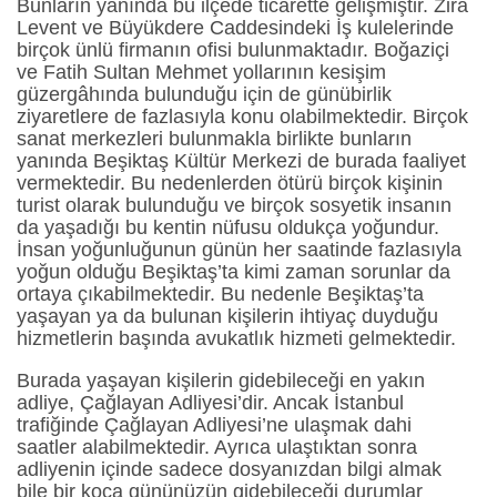
Bunların yanında bu ilçede ticarette gelişmiştir. Zira
Levent ve Büyükdere Caddesindeki İş kulelerinde
birçok ünlü firmanın ofisi bulunmaktadır. Boğaziçi
ve Fatih Sultan Mehmet yollarının kesişim
güzergâhında bulunduğu için de günübirlik
ziyaretlere de fazlasıyla konu olabilmektedir. Birçok
sanat merkezleri bulunmakla birlikte bunların
yanında Beşiktaş Kültür Merkezi de burada faaliyet
vermektedir. Bu nedenlerden ötürü birçok kişinin
turist olarak bulunduğu ve birçok sosyetik insanın
da yaşadığı bu kentin nüfusu oldukça yoğundur.
İnsan yoğunluğunun günün her saatinde fazlasıyla
yoğun olduğu Beşiktaş’ta kimi zaman sorunlar da
ortaya çıkabilmektedir. Bu nedenle Beşiktaş’ta
yaşayan ya da bulunan kişilerin ihtiyaç duyduğu
hizmetlerin başında avukatlık hizmeti gelmektedir.
Burada yaşayan kişilerin gidebileceği en yakın
adliye, Çağlayan Adliyesi’dir. Ancak İstanbul
trafiğinde Çağlayan Adliyesi’ne ulaşmak dahi
saatler alabilmektedir. Ayrıca ulaştıktan sonra
adliyenin içinde sadece dosyanızdan bilgi almak
bile bir koca gününüzün gidebileceği durumlar