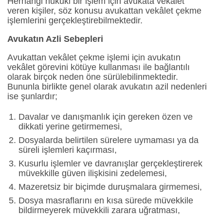
Herhangi hukuki bir işlem için avukata vekâlet
veren kişiler, söz konusu avukattan vekâlet çekme
işlemlerini gerçekleştirebilmektedir.
Avukatın Az
li
Sebepleri
Avukattan vekâlet çekme işlemi için avukatın
vekâlet görevini kötüye kullanması ile bağlantılı
olarak birçok neden öne sürülebilinmektedir.
Bununla birlikte genel olarak avukatın azil nedenleri
ise şunlardır;
Davalar ve danışmanlık için gereken özen ve
dikkati yerine getirmemesi,
Dosyalarda belirtilen sürelere uymaması ya da
süreli işlemleri kaçırması,
Kusurlu işlemler ve davranışlar gerçekleştirerek
müvekkille güven ilişkisini zedelemesi,
Mazeretsiz bir biçimde duruşmalara girmemesi,
Dosya masraflarını en kısa sürede müvekkile
bildirmeyerek müvekkili zarara uğratması,