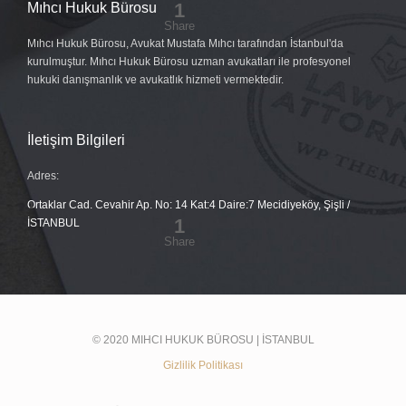
Mıhcı Hukuk Bürosu
Mıhcı Hukuk Bürosu, Avukat Mustafa Mıhcı tarafından İstanbul'da
kurulmuştur. Mıhcı Hukuk Bürosu uzman avukatları ile profesyonel
hukuki danışmanlık ve avukatlık hizmeti vermektedir.
İletişim Bilgileri
Adres:
Ortaklar Cad. Cevahir Ap. No: 14 Kat:4 Daire:7 Mecidiyeköy, Şişli /
İSTANBUL
© 2020 MIHCI HUKUK BÜROSU | İSTANBUL
Gizlilik Politikası