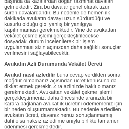
başında da kazalardan doğan tazminat davaları
gelmektedir. Zira bu davalar genel olarak uzun
süren davalardandır. Bu nedenle de hemen ilk
dakikada avukatın davayı uzun sürdürdüğü ve
kusurlu olduğu gibi yanlış bir yanılgıya
kapılınmaması gerekmektedir. Yine de avukattan
vekâlet çekme işlemi gerçekleştirilecekse
dosyadaki durum incelenilerek bir işlem
uygulanması sizin açınızdan daha sağlıklı sonuçlar
verilmesini sağlayabilecektir.
Avukatın Azli Durumunda
Vekâlet Ücreti
Avukat nasıl azledilir
buna cevap verdikten sonra
mağdur olmamanız açısından ücret konusuna da
dikkat etmek gerekir. Zira azlinizde haklı olmanız
gerekmektedir. Avukattan vekâlet çekme işlemi
gerçekleştirmeniz, daha öncesinde aranızda bir
karara bağlanan avukatlık ücretini ödememeniz için
bir neden oluşturmamaktadır. Bu nedenle azledilen
avukatın ücreti, davanız henüz sonuçlanmamış
dahi olsa haksız azledilme anıyla birlikte tamamen
ödenmesi gerekmektedir.